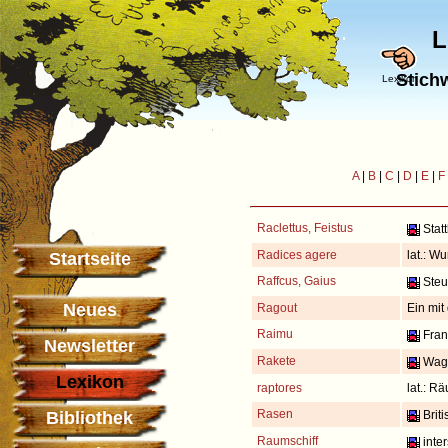
L
Stich
Lexikon
A
|
B
|
C
|
D
|
E
|
F
Raclettus, Feistus
Statt
Radices agere
lat.: W
Startseite
Raffcus, Gaius
Steue
Neues
Ragout
Ein mit
Raimu
Franz
Newsletter
Rakete
Wage
Lexikon
raptores
lat.: R
Rasen
Bibliothek
Briti
Raumschiff
inter