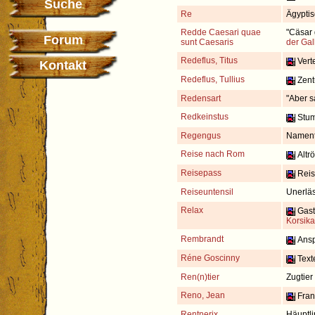
Suche
Re
Ägyptis
Redde Caesari quae
"Cäsar 
Forum
sunt Caesaris
der Gal
Redeflus, Titus
Verte
Kontakt
Redeflus, Tullius
Zent
Redensart
"Aber s
Redkeinstus
Stum
Regengus
Namentl
Reise nach Rom
Altrö
Reisepass
Reise
Reiseuntensil
Unerläs
Relax
Gast
Korsika
Rembrandt
Ansp
Réne Goscinny
Texte
Ren(n)tier
Zugtier
Reno, Jean
Franz
Rentnerix
Häuptli