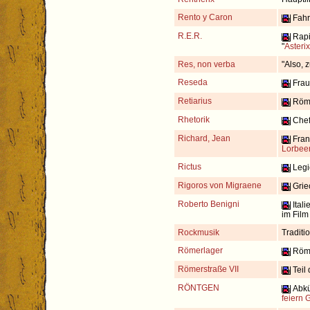
Rento y Caron
Fahr
R.E.R.
Rapi
"
Asteri
Res, non verba
"Also, z
Reseda
Frau
Retiarius
Römi
Rhetorik
Chef
Richard, Jean
Franz
Lorbee
Rictus
Legio
Rigoros von Migraene
Griec
Roberto Benigni
Itali
im Film 
Rockmusik
Traditi
Römerlager
Röme
Römerstraße VII
Teil 
RÖNTGEN
Abkü
feiern 