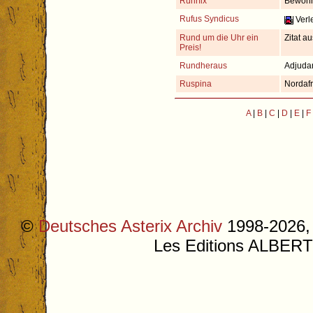
Rührfix
Bewohne
Rufus Syndicus
Verle
Rund um die Uhr ein
Zitat a
Preis!
Rundheraus
Adjudan
Ruspina
Nordafr
A
|
B
|
C
|
D
|
E
|
F
©
Deutsches Asterix Archiv
1998-2026, 
Les Editions ALB