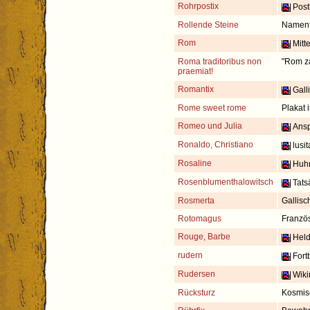
Rohrpostix
Postb
Rollende Steine
Namentl
Rom
Mitte
Roma traditoribus non
"Rom za
praemiat!
Romantix
Gall
Rome sweet rome
Plakat 
Romeo und Julia
Ansp
Ronaldo, Christiano
lusit
Rosaline
Huhn 
Rosenblumenthalowitsch
Tats
Rosmerta
Gallisc
Rotomagus
Französ
Rouge, Barbe
Held 
rudern
Fort
Rudersen
Wikin
Rücksturz
Kosmisc