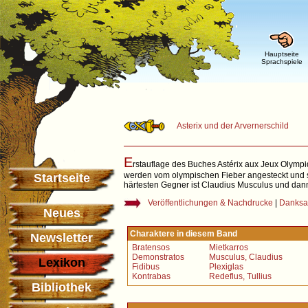
Hauptseite
Sprachspiele
Asterix und der Arvernerschild
E
rstauflage des Buches Astérix aux Jeux Olymp
werden vom olympischen Fieber angesteckt und s
Startseite
härtesten Gegner ist Claudius Musculus und dann
Veröffentlichungen & Nachdrucke
|
Danksa
Neues
Charaktere in diesem Band
Newsletter
Bratensos
Mietkarros
Demonstratos
Musculus, Claudius
Lexikon
Fidibus
Plexiglas
Kontrabas
Redeflus, Tullius
Bibliothek