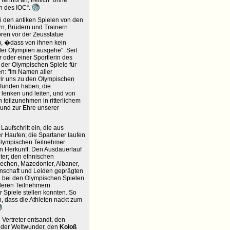
Tennis an, freilich "ohne
en des IOC“.
 den antiken Spielen von den
rn, Brüdern und Trainern
ren vor der Zeusstatue
), �dass von ihnen kein
er Olympien ausgehe". Seit
 oder einer Sportlerin des
 der Olympischen Spiele für
n: "Im Namen aller
wir uns zu den Olympischen
efunden haben, die
lenken und leiten, und von
teilzunehmen in ritterlichem
und zur Ehre unserer
 Laufschritt ein, die aus
r Haufen; die Spartaner laufen
r olympischen Teilnehmer
ren Herkunft: Den Ausdauerlauf
ter; den ethnischen
echen, Mazedonier, Albaner,
inschaft und Leiden geprägten
n bei den Olympischen Spielen
nderen Teilnehmern
 Spiele stellen konnten. So
in, dass die Athleten nackt zum
 Vertreter entsandt, den
es der Weltwunder, den
Koloß