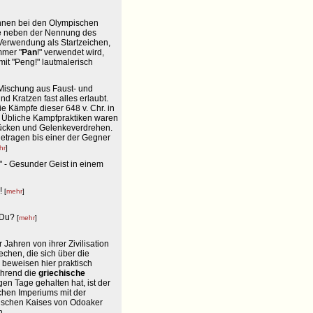
rennen bei den Olympischen
te neben der Nennung des
Verwendung als Startzeichen,
mmer "
Pan
!" verwendet wird,
it "Peng!" lautmalerisch
 Mischung aus Faust- und
d Kratzen fast alles erlaubt.
ie Kämpfe dieser 648 v. Chr. in
. Übliche Kampfpraktiken waren
drücken und Gelenkeverdrehen.
tragen bis einer der Gegner
hr
]
]" - Gesunder Geist in einem
n!
[
mehr
]
t Du?
[
mehr
]
 Jahren von ihrer Zivilisation
iechen, die sich über die
 beweisen hier praktisch
ährend die
griechische
igen Tage gehalten hat, ist der
hen Imperiums mit der
ischen Kaises von Odoaker
n.