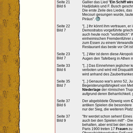
Seite 21
Gallier das Lied "
Ein Schiff w
Bild 6
Hadjidakis und F. Busch gesch
Die erste Zeile des Liedes, da
Mecouri gesungen wurde, lautet
Piräus".
Seite 22
"[...] Ihr könnt ihm vertrauen, er 
Bild 7
Demostratos vorgeführte griec
auch heute noch "vorbildlich":
einheimischen Fremdenführer an
zum Essen zu einem Verwandte
Restaurant das beste vor Ort ist.
Seite 23
"[...] Wer ist denn diese Akropol
Bild 7
Augen den Tafelberg in Athen 
Seite 33
"[...] Das Einnehmen jeglicher kr
Bild 6
verboten und wird mit Disqualifi
wird anhand des Zaubertrankes 
Seite 35
"[...] Genauso war's anno 52, Ju
Bild 7
Begeisterungsfähigkeit von Meth
Niederlage
der römischen Trup
aufgrund deren Beharrlichkeit.
[
Seite 37
Der abgebildete Ölzweig vom
O
Bild 6
antiken Spielen die besondere 
nur der Sieg, die weiteren Platz
Seite 37
"Ihr werdet schon sehen! Eine
Bild 9
auch bei den Spielen mit!" - Di
behalten, aber erst bei den zw
Paris 1900 treten 17
Frauen
zu