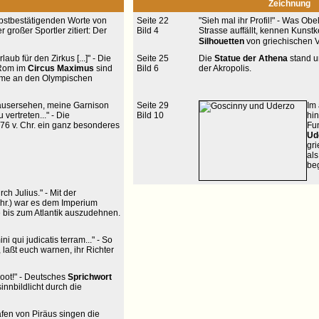
Zeichnung
elbstbestätigenden Worte von
Seite 22
"Sieh mal ihr Profil!" - Was Obe
 großer Sportler zitiert: Der
Bild 4
Strasse auffällt, kennen Kunst
Silhouetten
von griechischen 
aub für den Zirkus [...]" - Die
Seite 25
Die
Statue der Athena
stand u
 Rom im
Circus Maximus
sind
Bild 6
der Akropolis.
ahme an den Olympischen
e ausersehen, meine Garnison
Seite 29
Im
vertreten..." - Die
Bild 10
hi
776 v. Chr. ein ganz besonderes
Fu
Ud
gr
als
be
ch Julius." - Mit der
Chr.) war es dem Imperium
 bis zum Atlantik auszudehnen.
ni qui judicatis terram..." - So
 laßt euch warnen, ihr Richter
Boot!" - Deutsches
Sprichwort
innbildlicht durch die
fen von Piräus singen die