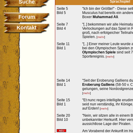
Suche
Sprachspiel
Seite 5
"Ich bin der Größte!" - Diese s
Bild 5
Musculus hat bereits ein anderer
Forum
Boxer
Muhammad Ali
.
Seite 7
"[..] bekommen wir alle Heimaturl
Kontakt
Bild 4
Verlockungen auf das Spiel in
groß, nach erfolgeicher Teiln
Spielen.
[
mehr
]
Seite 11
"[...] Einer meiner Leute wurd
Bild 1
bei den Olympischen Spielen zu 
Olympischen Spiele
sind seit 
Sportereignis.
[
mehr
]
Seite 14
"Seit der Eroberung Galliens dur
Bild 1
Eroberung Galliens
(58-50 v. 
gelungen, seine Nordostgrenze
[
mehr
]
Seite 15
"Et nunc reges intelligite erudimi
Bild 1
seid nun verständig, ihr Könige,
auf Erden!
[
mehr
]
Seite 20
"Nein, wir sitzen alle in einem 
Bild 10
unbekannter Herkunft. Hier vers
aussichtlose Lage der Piraten.
Am Vorabend der Ankunft im Ha