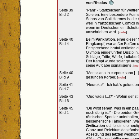
von Rhodos
.
Seite 39
"Pan!" - Startzeichen für Wett
Bild 2
Spielen. Eine besondere Poin
Sohns von Gott Hermes ist die 
weil in französischen Comics i
wenn im Deutschen ein Schuß m
umschrieben wird.
[
mehr
]
Seite 40
Beim
Pankration
, einer dieser
Bild 4
Ringkampf, war außer Beißen un
Entsprechend brutal verliefen d
Olympia eingeführten Disziplin
Schläge, Tritte, Würfe, Luftab
Der Kampf wurde solange ausge
seine Aufgabe signalisierte.
[
me
Seite 40
"Mens sana in corpore sano [...
Bild 9
gesunden Körper.
[
mehr
]
Seite 41
"Heureka!" - Ich hab's gefunde
Bild 7
Seite 43
"Quo vadis [...]?" - Wohin gehs
Bild 6
Seite 45
"Du wirst sehen, was in ein paar
Bild 1
noch übrig ist!" - Die beiden Gr
römischen Sportler unterhalten,
hellseherische Fähigkeiten. W
Zivilisation
sich bis in die heut
Glanz und Reichtum des römisc
Absetzung des letzten weström
476 n. Chr. endgültig vergange