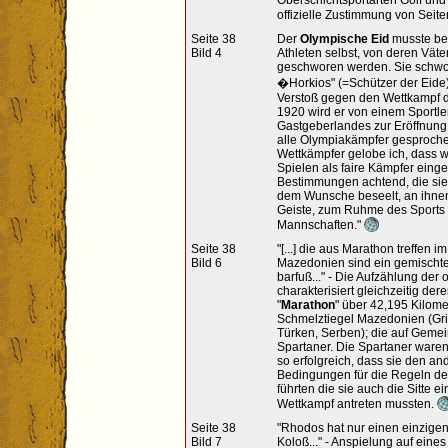
Oberschichtsportarten Golf und 
offizielle Zustimmung von Seit
Seite 38
Der
Olympische Eid
musste bei
Bild 4
Athleten selbst, von deren Väte
geschworen werden. Sie schwo
�Horkios" (=Schützer der Eide
Verstoß gegen den Wettkampf d
1920 wird er von einem Sportler
Gastgeberlandes zur Eröffnung
alle Olympiakämpfer gesproche
Wettkämpfer gelobe ich, dass 
Spielen als faire Kämpfer eing
Bestimmungen achtend, die sie 
dem Wunsche beseelt, an ihnen 
Geiste, zum Ruhme des Sports 
Mannschaften."
Seite 38
"[...] die aus Marathon treffen im
Bild 6
Mazedonien sind ein gemischte
barfuß..." - Die Aufzählung de
charakterisiert gleichzeitig de
"
Marathon
" über 42,195 Kilome
Schmelztiegel Mazedonien (Gri
Türken, Serben); die auf Geme
Spartaner. Die Spartaner ware
so erfolgreich, dass sie den a
Bedingungen für die Regeln der
führten die sie auch die Sitte e
Wettkampf antreten mussten.
Seite 38
"Rhodos hat nur einen einzigen
Bild 7
Koloß..." - Anspielung auf ein