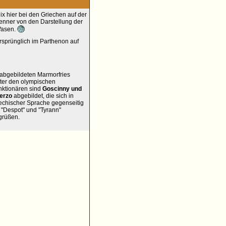
lix hier bei den Griechen auf der
kenner von den Darstellung der
Vasen.
rsprünglich im Parthenon auf
 abgebildeten Marmorfries
nter den olympischen
nktionären sind
Goscinny und
erzo
abgebildet, die sich in
iechischer Sprache gegenseitig
 "Despot" und "Tyrann"
grüßen.