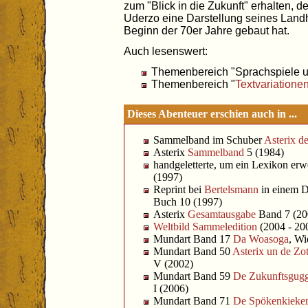
zum "Blick in die Zukunft" erhalten, d
Uderzo eine Darstellung seines Landh
Beginn der 70er Jahre gebaut hat.
Auch lesenswert:
Themenbereich "Sprachspiele u
Themenbereich "
Textvariatione
Dieses Abenteuer erschien auch in ...
Sammelband im Schuber
Asterix de
Asterix
Sammelband
5 (1984)
handgeletterte, um ein Lexikon erw
(1997)
Reprint bei
Bertelsmann
in einem D
Buch 10 (1997)
Asterix
Gesamtausgabe
Band 7 (20
Weltbild Sammeledition
(2004 - 20
Mundart Band 17
Da Woasoga
, Wi
Mundart Band 50
Asterix un de Zo
V (2002)
Mundart Band 59
De Zukunftsgug
I (2006)
Mundart Band 71
De Spökenkieker