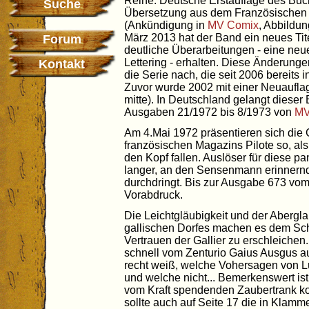
Reihe. Deutsche Erstauflage des Buc
Suche
Übersetzung aus dem Französischen
(Ankündigung in
MV Comix
, Abbildun
März 2013 hat der Band ein neues Tit
Forum
deutliche Überarbeitungen - eine neu
Lettering - erhalten. Diese Änderung
Kontakt
die Serie nach, die seit 2006 bereits i
Zuvor wurde 2002 mit einer Neuauflag
mitte). In Deutschland gelangt dieser
Ausgaben 21/1972 bis 8/1973 von
MV
Am 4.Mai 1972 präsentieren sich die 
französischen Magazins Pilote so, al
den Kopf fallen. Auslöser für diese pa
langer, an den Sensenmann erinnern
durchdringt. Bis zur Ausgabe 673 vom
Vorabdruck.
Die Leichtgläubigkeit und der Aberg
gallischen Dorfes machen es dem Scha
Vertrauen der Gallier zu erschleichen
schnell vom Zenturio Gaius Ausgus aus
recht weiß, welche Vohersagen von L
und welche nicht... Bemerkenswert ist
vom Kraft spendenden Zaubertrank k
sollte auch auf Seite 17 die in Klamm