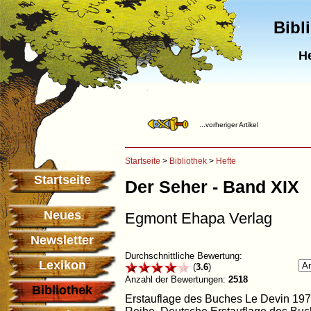
Bibl
He
...vorheriger Artikel
Startseite
>
Bibliothek
>
Hefte
Startseite
Der Seher - Band XIX
Neues
Egmont Ehapa Verlag
Newsletter
Durchschnittliche Bewertung:
Lexikon
(
3.6
)
Anzahl der Bewertungen:
2518
Bibliothek
Erstauflage des Buches Le Devin 197