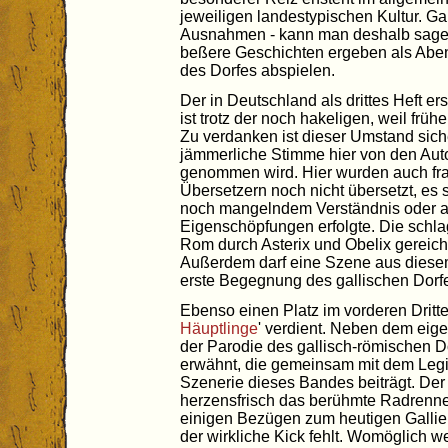
jeweiligen landestypischen Kultur. Ga
Ausnahmen - kann man deshalb sagen
beßere Geschichten ergeben als Aben
des Dorfes abspielen.
Der in Deutschland als drittes Heft e
ist trotz der noch hakeligen, weil frü
Zu verdanken ist dieser Umstand sich
jämmerliche Stimme hier von den Auto
genommen wird. Hier wurden auch f
Übersetzern noch nicht übersetzt, es 
noch mangelndem Verständnis oder aus
Eigenschöpfungen erfolgte. Die schla
Rom durch Asterix und Obelix gereich
Außerdem darf eine Szene aus diesem
erste Begegnung des gallischen Dorfe
Ebenso einen Platz im vorderen Drittel
Häuptlinge
' verdient. Neben dem eig
der Parodie des gallisch-römischen D
erwähnt, die gemeinsam mit dem Leg
Szenerie dieses Bandes beiträgt. Der
herzensfrisch das berühmte Radrenne
einigen Bezügen zum heutigen Gallie
der wirkliche Kick fehlt. Womöglich we