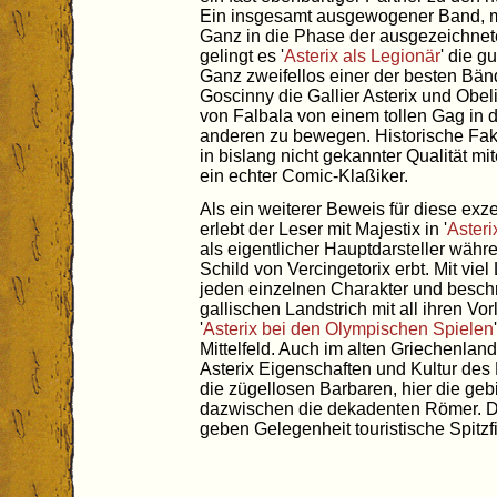
Ein insgesamt ausgewogener Band, mit
Ganz in die Phase der ausgezeichnet
gelingt es '
Asterix als Legionär
' die g
Ganz zweifellos einer der besten Bän
Goscinny die Gallier Asterix und Obe
von Falbala von einem tollen Gag in
anderen zu bewegen. Historische Fak
in bislang nicht gekannter Qualität m
ein echter Comic-Klaßiker.
Als ein weiterer Beweis für diese exz
erlebt der Leser mit Majestix in '
Asteri
als eigentlicher Hauptdarsteller währ
Schild von Vercingetorix erbt. Mit vie
jeden einzelnen Charakter und besch
gallischen Landstrich mit all ihren V
'
Asterix bei den Olympischen Spielen
Mittelfeld. Auch im alten Griechenlan
Asterix Eigenschaften und Kultur des 
die zügellosen Barbaren, hier die ge
dazwischen die dekadenten Römer. Die
geben Gelegenheit touristische Spitzf