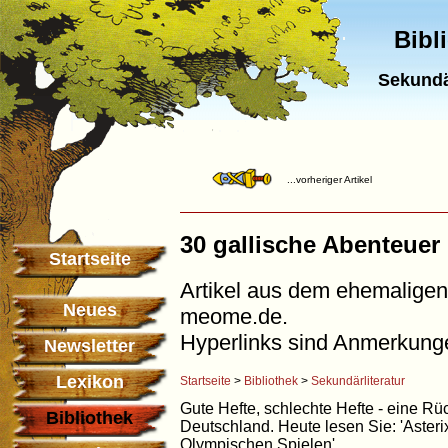
Bibl
Sekundä
...vorheriger Artikel
30 gallische Abenteuer (
Startseite
Artikel aus dem ehemaligen 
Neues
meome.de.
Hyperlinks sind Anmerkung
Newsletter
Lexikon
Startseite
>
Bibliothek
>
Sekundärliteratur
Gute Hefte, schlechte Hefte - eine Rü
Bibliothek
Deutschland. Heute lesen Sie: 'Asterix 
Olympischen Spielen'.