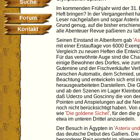
Suche
Im kommenden Frühjahr wird der 31. 
Heft bringen? In der Vergangenheit ha
Forum
Leser nachgelaßen und sogar Asterix m
Grund genug, auf die bisher erschie
Kontakt
alle Abenteuer Revue paßieren zu la
Seinen Einstand in Albenform gab '
As
mit einer Erstauflage von 6000 Exemp
Vergleich zu neuen Heften die Entwic
Für das verwöhnte Auge sind die Char
einige Bewohner des Dorfes, wie zum 
Gutemine und der Fischverkäufer Verl
zwischen Automatix, dem Schmied, un
Beachtung und entwickeln sich erst in
herausgearbeiteten Darstellern. Die G
und ab den Szenen im Lager Kleinb
daß Uderzo und Goscinny die von den
Pointen und Anspielungen auf die Neu
noch nicht berücksichtigt haben. Von 
wie '
Die goldene Sichel
', für den die
etwa im unteren Drittel anzusiedeln.
Der Besuch in Ägypten in '
Asterix un
das deutsche Debut des Galliers. Die 
besonderer Reiz ensteht im allgemein