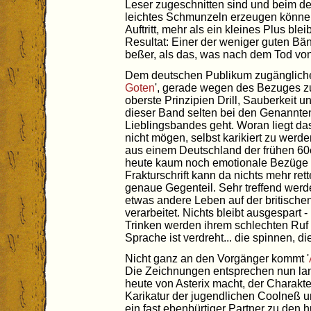
Leser zugeschnitten sind und beim de
leichtes Schmunzeln erzeugen können.
Auftritt, mehr als ein kleines Plus blei
Resultat: Einer der weniger guten Bän
beßer, als das, was nach dem Tod von
Dem deutschen Publikum zugänglicher 
Goten
', gerade wegen des Bezuges z
oberste Prinzipien Drill, Sauberkeit 
dieser Band selten bei den Genannt
Lieblingsbandes geht. Woran liegt das
nicht mögen, selbst karikiert zu we
aus einem Deutschland der frühen 60
heute kaum noch emotionale Bezüge 
Frakturschrift kann da nichts mehr rette
genaue Gegenteil. Sehr treffend werde
etwas andere Leben auf der britische
verarbeitet. Nichts bleibt ausgespar
Trinken werden ihrem schlechten Ruf 
Sprache ist verdreht... die spinnen, die
Nicht ganz an den Vorgänger kommt '
Die Zeichnungen entsprechen nun lan
heute von Asterix macht, der Charakt
Karikatur der jugendlichen Coolneß u
ein fast ebenbürtiger Partner zu den h