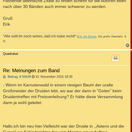
Passende lateinische Zitate zu finden scheint für die Autoren eben
nach über 30 Bänden auch immer schwerer zu werden.
Gruß
Erik
"Alle sollt ihr noch sehen, daß ich habe recht!"
(
Erik der Blonde
,
Die große Überfahrt
, S.
5)
c
Quadratus
Re: Meinungen zum Band
B
Beitrag: # 50639
10. November 2015 18:30
e
i
- Wenn im Karnutenwald in einem riesigen Baum der uralte
t
Großmeister der Druiden lebt, wo war der dann in "Goten" beim
r
a
Druidentreffen mit Preisverleihung? Er hätte diese Versammlung
g
dann ja wohl geleitet.
Hallo,ich bin neu hier.Vielleicht war der Druide in ,,Asterix und die