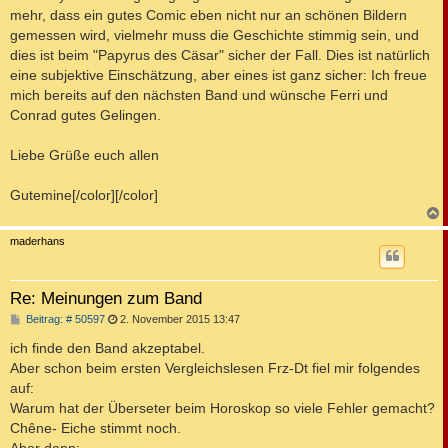
mehr, dass ein gutes Comic eben nicht nur an schönen Bildern
gemessen wird, vielmehr muss die Geschichte stimmig sein, und
dies ist beim "Papyrus des Cäsar" sicher der Fall. Dies ist natürlich
eine subjektive Einschätzung, aber eines ist ganz sicher: Ich freue
mich bereits auf den nächsten Band und wünsche Ferri und
Conrad gutes Gelingen.
Liebe Grüße euch allen
Gutemine[/color][/color]
c
maderhans
Re: Meinungen zum Band
B
Beitrag: # 50597
2. November 2015 13:47
e
i
ich finde den Band akzeptabel.
t
Aber schon beim ersten Vergleichslesen Frz-Dt fiel mir folgendes
r
a
auf:
g
Warum hat der Überseter beim Horoskop so viele Fehler gemacht?
Chêne- Eiche stimmt noch.
Aber dann: