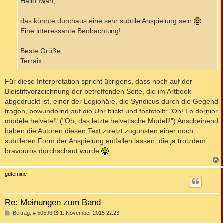
Hallo Iwan,
das könnte durchaus eine sehr subtile Anspielung sein
Eine interessante Beobachtung!
Beste Grüße,
Terraix
Für diese Interpretation spricht übrigens, dass noch auf der
Bleistiftvorzeichnung der betreffenden Seite, die im Artbook
abgedruckt ist, einer der Legionäre, die Syndicus durch die Gegend
tragen, bewundernd auf die Uhr blickt und feststellt: "Oh! Le dernier
modèle helvète!" ("Oh, das letzte helvetische Modell!") Anscheinend
haben die Autoren diesen Text zuletzt zugunsten einer noch
subtileren Form der Anspielung entfallen lassen, die ja trotzdem
bravourös durchschaut wurde
c
gutemine
Re: Meinungen zum Band
B
Beitrag: # 50596
1. November 2015 22:23
e