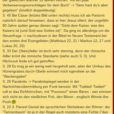
der gallischen Männer zu seinen Worten "mit ein paar
Verbesserungsvorschlägen für dein Buch" -> "Dem hast du's aber
gegeben" (köstlich doppeldeutig)
S. 45 Bei Cäsar (letztes Bild unten rechts) muss ich als Pastorix
natürlich darauf hinweisen, dass er hier Jesus zitiert, der ungefähr
80 Jahre später genau dieses sagt: "Gebt dem Kaiser, was des
Kaisers ist (und Gott was Gottes ist)". Da ging es allerdings um die
Steuerfrage -> nachzulesen in der Bibel im Neuen Testament bei
den ersten drei Evangelisten (Matthäus 22, 21 / Markus 12, 17 und
Lukas 20, 25)
S. 33 Der (Stein)Adler ist doch sehr stimmig, denn der römische
Adler krönt die römische Standarte (siehe auch S. 3). Und
Hitchcock finde ich gut getroffen.
S. 28 Es mag ja ein wenig weit hergeholt sein, aber der Umbau des
Hünengrabes durch Obelix erinnert mich irgendwie an die
"Wackengabel"
S. 25 Parabolix -> Parabolspiegel werden in der
Nachrichtenübermittlung per Funk benutzt. Mit "Twiiiiiet! Twiiiiet!"
ruft er das Eichhörnchen, mit "Puooooo!" einen Bären - wer erinnert
sich nicht an den niedlichen Puh, den Bären - englisch Winnie-the-
Pooh
S. 22 3. Paneel Genial die sprachlichen Sticheleien der Römer: der
"Tannenbaum" ist ja in der Regel auch meistens eine Fichte ("das