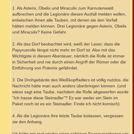
1. Als Asterix, Obelix und Miraculix zum Karnutenwald
aufbrechen und die Legionäre diesen Ausfall melden wollen,
entwischen ihnen alle Tauben, mit denen sie den Vorfall
hätten melden können. Drei Legionäre gegen Asterix, Obelix
und Miraculix? Keine Gefahr.
2. Als das Dorf beobachtet wird, weiß der Leser, dass die
Papyrusrolle längst nicht mehr im Dorf ist. Also mit das
Wichtigste in diesem Abenteuer, nämlich die Rolle ist immer
in Sicherheit und nie durch einen Angriff der Römer oder die
Entführung von Polemix gefährdet.
3. Die Drohgebärde des Weißkopffadlers ist völlig nutzlos, die
Nachricht hätte man auch anders überbringen können. (und
wieso sagt eine Taube, nachdem die Rolle abgeworfen wurde
"Ich hasse diese Steinadler"? Es war weder ein Stein im
Paket noch ist es ein Steinadler. Finde ich nicht komisch)
4. Als die Legionäre ihre letzte Taube loslassen, vergessen
sie den Anhang.
Ich hätte mir mal wieder einen schönen Spannungsbogen wie