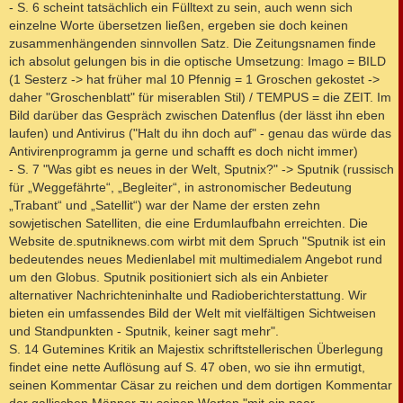
- S. 6 scheint tatsächlich ein Fülltext zu sein, auch wenn sich
einzelne Worte übersetzen ließen, ergeben sie doch keinen
zusammenhängenden sinnvollen Satz. Die Zeitungsnamen finde
ich absolut gelungen bis in die optische Umsetzung: Imago = BILD
(1 Sesterz -> hat früher mal 10 Pfennig = 1 Groschen gekostet ->
daher "Groschenblatt" für miserablen Stil) / TEMPUS = die ZEIT. Im
Bild darüber das Gespräch zwischen Datenflus (der lässt ihn eben
laufen) und Antivirus ("Halt du ihn doch auf" - genau das würde das
Antivirenprogramm ja gerne und schafft es doch nicht immer)
- S. 7 "Was gibt es neues in der Welt, Sputnix?" -> Sputnik (russisch
für „Weggefährte“, „Begleiter“, in astronomischer Bedeutung
„Trabant“ und „Satellit“) war der Name der ersten zehn
sowjetischen Satelliten, die eine Erdumlaufbahn erreichten. Die
Website de.sputniknews.com wirbt mit dem Spruch "Sputnik ist ein
bedeutendes neues Medienlabel mit multimedialem Angebot rund
um den Globus. Sputnik positioniert sich als ein Anbieter
alternativer Nachrichteninhalte und Radioberichterstattung. Wir
bieten ein umfassendes Bild der Welt mit vielfältigen Sichtweisen
und Standpunkten - Sputnik, keiner sagt mehr".
S. 14 Gutemines Kritik an Majestix schriftstellerischen Überlegung
findet eine nette Auflösung auf S. 47 oben, wo sie ihn ermutigt,
seinen Kommentar Cäsar zu reichen und dem dortigen Kommentar