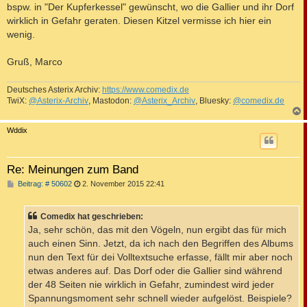
bspw. in "Der Kupferkessel" gewünscht, wo die Gallier und ihr Dorf
wirklich in Gefahr geraten. Diesen Kitzel vermisse ich hier ein
wenig.
Gruß, Marco
Deutsches Asterix Archiv:
https://www.comedix.de
TwiX:
@Asterix-Archiv
, Mastodon:
@Asterix_Archiv
, Bluesky:
@comedix.de
c
Wddix
Re: Meinungen zum Band
B
Beitrag: # 50602
2. November 2015 22:41
e
i
t
Comedix hat geschrieben:
r
a
Ja, sehr schön, das mit den Vögeln, nun ergibt das für mich
g
auch einen Sinn. Jetzt, da ich nach den Begriffen des Albums
nun den Text für dei Volltextsuche erfasse, fällt mir aber noch
etwas anderes auf. Das Dorf oder die Gallier sind während
der 48 Seiten nie wirklich in Gefahr, zumindest wird jeder
Spannungsmoment sehr schnell wieder aufgelöst. Beispiele?