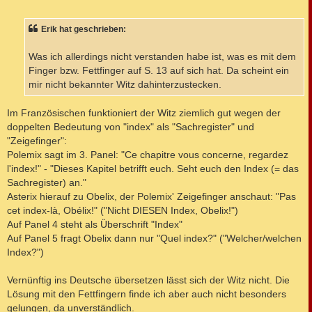
e
i
t
Erik hat geschrieben:
r
a
g
Was ich allerdings nicht verstanden habe ist, was es mit dem
Finger bzw. Fettfinger auf S. 13 auf sich hat. Da scheint ein
mir nicht bekannter Witz dahinterzustecken.
Im Französischen funktioniert der Witz ziemlich gut wegen der
doppelten Bedeutung von "index" als "Sachregister" und
"Zeigefinger":
Polemix sagt im 3. Panel: "Ce chapitre vous concerne, regardez
l'index!" - "Dieses Kapitel betrifft euch. Seht euch den Index (= das
Sachregister) an."
Asterix hierauf zu Obelix, der Polemix' Zeigefinger anschaut: "Pas
cet index-là, Obélix!" ("Nicht DIESEN Index, Obelix!")
Auf Panel 4 steht als Überschrift "Index"
Auf Panel 5 fragt Obelix dann nur "Quel index?" ("Welcher/welchen
Index?")
Vernünftig ins Deutsche übersetzen lässt sich der Witz nicht. Die
Lösung mit den Fettfingern finde ich aber auch nicht besonders
gelungen, da unverständlich.