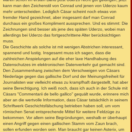
kann man den Zeichenstil von Conrad und jenen von Uderzo kaum
mehr unterscheiden. Lediglich Cäsar scheint noch etwas von
fremder Hand gezeichnet, aber insgesamt darf man Conrad
durchaus ein großes Kompliment aussprechen. Und es stimmt: Die
Zeichnungen sind besser als jene des späten Uderzo, wobei man
allerdings bei Uderzo das fortgeschrittene Alter berücksichtigen
muss.
Die Geschichte als solche ist mit wenigen Abstrichen interessant,
spannend und lustig. Insgesamt muss ich sagen, dass die
zahlreichen Anspielungen auf die eher laxe Handhabung des
Datenschutzes im elektronischen Datenverkehr gut gemacht sind.
Den Zusammenhang zwischen dem Verschweigen von Cäsars
Niederlage gegen das gallische Dorf und der Meinungsfreiheit für
Journalisten war vielleicht etwas zu krampfhaft dargestellt, hat aber
seine Berechtigung. Ich weiß noch, dass ich auch in der Schule mit
Cäsars "Commentarii de bello gallico" gequält wurde, erinnere mich
aber an die wertvolle Information, dass Cäsar tatsächlich in seinem
Schriftwerk Geschichtsfälschung betrieben haben soll, um vom
römischen Senat entsprechende Mittel für weitere Feldzüge zu
bekommen. Vor allem seine Begründungen, weshalb er überhaupt
einen Angriff gegen einen gallischen Stamm vom Zaun brach,
sollen erfunden worden sein. Man braucht gar keinen Asterix, um