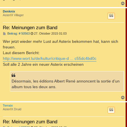
c
Denknix
AsterIX Villager
Re: Meinungen zum Band
B
Beitrag: # 50563
27. Oktober 2015 01:03
e
i
Wer jetzt wieder mehr Lust auf Asterix bekommen hat, kann sich
t
freuen.
r
a
Laut diesem Bericht:
g
http://www.wort.lu/de/kultur/critique-d ... c55dc4bd0c
Soll alle 2 Jahre ein neuer Asterix erscheinen
Désormais, les éditions Albert René annoncent la sortie d’un
album tous les deux ans.
c
Terraix
AsterIX Druid
Re: Meinungen zum Band