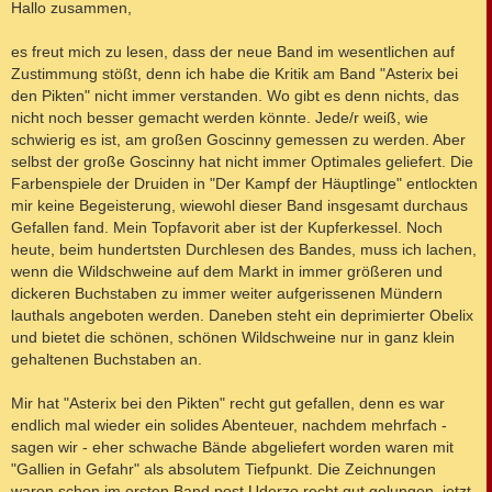
i
Hallo zusammen,
t
r
a
es freut mich zu lesen, dass der neue Band im wesentlichen auf
g
Zustimmung stößt, denn ich habe die Kritik am Band "Asterix bei
den Pikten" nicht immer verstanden. Wo gibt es denn nichts, das
nicht noch besser gemacht werden könnte. Jede/r weiß, wie
schwierig es ist, am großen Goscinny gemessen zu werden. Aber
selbst der große Goscinny hat nicht immer Optimales geliefert. Die
Farbenspiele der Druiden in "Der Kampf der Häuptlinge" entlockten
mir keine Begeisterung, wiewohl dieser Band insgesamt durchaus
Gefallen fand. Mein Topfavorit aber ist der Kupferkessel. Noch
heute, beim hundertsten Durchlesen des Bandes, muss ich lachen,
wenn die Wildschweine auf dem Markt in immer größeren und
dickeren Buchstaben zu immer weiter aufgerissenen Mündern
lauthals angeboten werden. Daneben steht ein deprimierter Obelix
und bietet die schönen, schönen Wildschweine nur in ganz klein
gehaltenen Buchstaben an.
Mir hat "Asterix bei den Pikten" recht gut gefallen, denn es war
endlich mal wieder ein solides Abenteuer, nachdem mehrfach -
sagen wir - eher schwache Bände abgeliefert worden waren mit
"Gallien in Gefahr" als absolutem Tiefpunkt. Die Zeichnungen
waren schon im ersten Band post Uderzo recht gut gelungen, jetzt