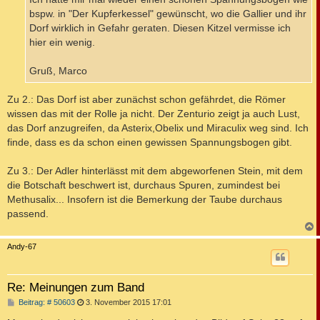
bspw. in "Der Kupferkessel" gewünscht, wo die Gallier und ihr
Dorf wirklich in Gefahr geraten. Diesen Kitzel vermisse ich
hier ein wenig.
Gruß, Marco
Zu 2.: Das Dorf ist aber zunächst schon gefährdet, die Römer
wissen das mit der Rolle ja nicht. Der Zenturio zeigt ja auch Lust,
das Dorf anzugreifen, da Asterix,Obelix und Miraculix weg sind. Ich
finde, dass es da schon einen gewissen Spannungsbogen gibt.
Zu 3.: Der Adler hinterlässt mit dem abgeworfenen Stein, mit dem
die Botschaft beschwert ist, durchaus Spuren, zumindest bei
Methusalix... Insofern ist die Bemerkung der Taube durchaus
passend.
c
Andy-67
Re: Meinungen zum Band
B
Beitrag: # 50603
3. November 2015 17:01
e