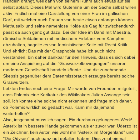
Handeln drängt, weil dann von seinem Ruhm auch etwas auf sie
selbst abfällt. Dieses Mal wird Gutemine um der Sache selbst willen
aktiv. Endlich mal eine Darstellung von einer Frau im gallischen
Dorf, mit welcher auch Frauen von heute etwas anfangen können.
Methusalix und seine namenlose Holde als Gag für zwischendurch
passt da auch ganz gut dazu. Bei der Idee im Band mit Maestria,
römische Soldatinnen mit modischem Firlefanz vom Kämpfen
abzuhalten, hagelte es von feministischer Seite mit Recht Kritik.
Und ehrlich: Das mit der Grasphobie habe ich auch nicht
verstanden, bin daher dankbar für den Hinweis, dass es sich dabei
um eine Anspielung auf die "Graswurzelbewegungen" unserer
modernen Gesellschaft handeln könnte. Und die zunehmende
Skepsis gegenüber dem Datenmissbrauch erzeugte bereits solche
Graswurzeln.
Letzten Endes noch eine Frage: Mir wurde von Freunden mitgeteilt,
dass Polemix eine Karikatur des Wikileakers Julien Assange sein
soll. Ich konnte eine solche nicht erkennen und frage mich daher,
ob Polemix wirklich so gedacht war. Kann mir da jemand
weiterhelfen?
Also, insgesamt muss ich sagen: Ein durchaus gelungenes Werk!
Asterix ist in bessere Hände gekommen als er zuvor war. Uderzo ist
ein Zeichner, kein Autor, wie wohl mir "Asterix im Morgenland" und
"Die Odysee" auch ganz gut gefallen haben. Dies zeigt einmal