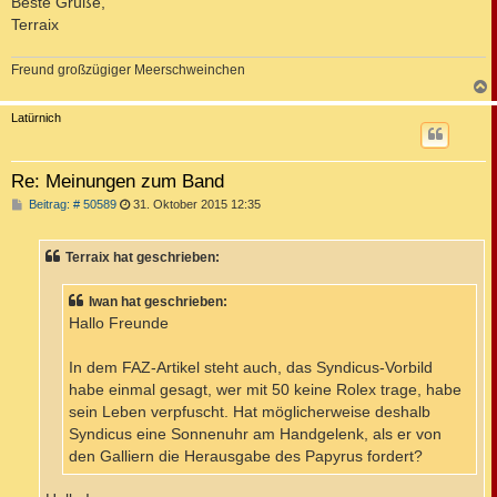
Beste Grüße,
Terraix
Freund großzügiger Meerschweinchen
c
Latürnich
Re: Meinungen zum Band
B
Beitrag: # 50589
31. Oktober 2015 12:35
e
i
t
Terraix hat geschrieben:
r
a
g
Iwan hat geschrieben:
Hallo Freunde
In dem FAZ-Artikel steht auch, das Syndicus-Vorbild
habe einmal gesagt, wer mit 50 keine Rolex trage, habe
sein Leben verpfuscht. Hat möglicherweise deshalb
Syndicus eine Sonnenuhr am Handgelenk, als er von
den Galliern die Herausgabe des Papyrus fordert?