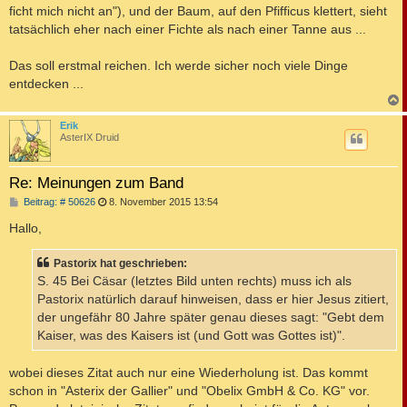
ficht mich nicht an"), und der Baum, auf den Pfifficus klettert, sieht
tatsächlich eher nach einer Fichte als nach einer Tanne aus ...
Das soll erstmal reichen. Ich werde sicher noch viele Dinge
entdecken ...
c
Erik
AsterIX Druid
Re: Meinungen zum Band
B
Beitrag: # 50626
8. November 2015 13:54
e
i
Hallo,
t
r
a
Pastorix hat geschrieben:
g
S. 45 Bei Cäsar (letztes Bild unten rechts) muss ich als
Pastorix natürlich darauf hinweisen, dass er hier Jesus zitiert,
der ungefähr 80 Jahre später genau dieses sagt: "Gebt dem
Kaiser, was des Kaisers ist (und Gott was Gottes ist)".
wobei dieses Zitat auch nur eine Wiederholung ist. Das kommt
schon in "Asterix der Gallier" und "Obelix GmbH & Co. KG" vor.