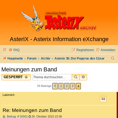
AsterIX - Asterix Information eXchange
FAQ
Registrieren
Anmelden
S
Hauptseite
Forum
Archiv
Asterix 36: Der Papyrus des Cäsar
u
Meinungen zum Band
c
SUCHE
ERWEITERTE SUC
GESPERRT
h
e
4
1
2
3
59 Beiträge
VORHERIGE
Latürnich
Re: Meinungen zum Band
B
Beitrag: # 50562
26. Oktober 2015 23:36