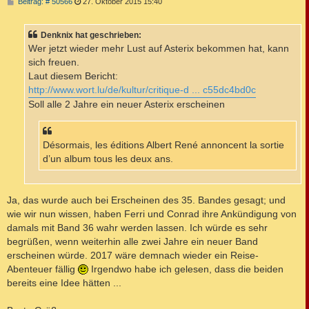
B
Beitrag: # 50566
27. Oktober 2015 15:40
e
i
t
Denknix hat geschrieben:
r
a
Wer jetzt wieder mehr Lust auf Asterix bekommen hat, kann
g
sich freuen.
Laut diesem Bericht:
http://www.wort.lu/de/kultur/critique-d ... c55dc4bd0c
Soll alle 2 Jahre ein neuer Asterix erscheinen
Désormais, les éditions Albert René annoncent la sortie
d’un album tous les deux ans.
Ja, das wurde auch bei Erscheinen des 35. Bandes gesagt; und
wie wir nun wissen, haben Ferri und Conrad ihre Ankündigung von
damals mit Band 36 wahr werden lassen. Ich würde es sehr
begrüßen, wenn weiterhin alle zwei Jahre ein neuer Band
erscheinen würde. 2017 wäre demnach wieder ein Reise-
Abenteuer fällig
Irgendwo habe ich gelesen, dass die beiden
bereits eine Idee hätten ...