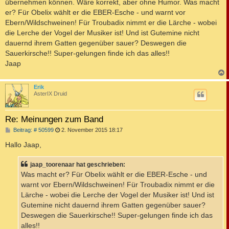
übernehmen können. Wäre korrekt, aber ohne Humor. Was macht
er? Für Obelix wählt er die EBER-Esche - und warnt vor
Ebern/Wildschweinen! Für Troubadix nimmt er die Lärche - wobei
die Lerche der Vogel der Musiker ist! Und ist Gutemine nicht
dauernd ihrem Gatten gegenüber sauer? Deswegen die
Sauerkirsche!! Super-gelungen finde ich das alles!!
Jaap
c
Erik
AsterIX Druid
Re: Meinungen zum Band
B
Beitrag: # 50599
2. November 2015 18:17
e
i
Hallo Jaap,
t
r
a
jaap_toorenaar hat geschrieben:
g
Was macht er? Für Obelix wählt er die EBER-Esche - und
warnt vor Ebern/Wildschweinen! Für Troubadix nimmt er die
Lärche - wobei die Lerche der Vogel der Musiker ist! Und ist
Gutemine nicht dauernd ihrem Gatten gegenüber sauer?
Deswegen die Sauerkirsche!! Super-gelungen finde ich das
alles!!