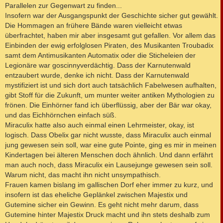
Parallelen zur Gegenwart zu finden...
Insofern war der Ausgangspunkt der Geschichte sicher gut gewählt.
Die Hommagen an frühere Bände waren vielleicht etwas
überfrachtet, haben mir aber insgesamt gut gefallen. Vor allem das
Einbinden der ewig erfolglosen Piraten, des Musikanten Troubadix
samt dem Antimusikanten Automatix oder die Sticheleien der
Legionäre war goscinnyverdächtig. Dass der Karnutenwald
entzaubert wurde, denke ich nicht. Dass der Karnutenwald
mystifiziert ist und sich dort auch tatsächlich Fabelwesen aufhalten,
gibt Stoff für die Zukunft, um munter weiter antiken Mythologien zu
frönen. Die Einhörner fand ich überflüssig, aber der Bär war okay,
und das Eichhörnchen einfach süß.
Miraculix hatte also auch einmal einen Lehrmeister, okay, ist
logisch. Dass Obelix gar nicht wusste, dass Miraculix auch einmal
jung gewesen sein soll, war eine gute Pointe, ging es mir in meinen
Kindertagen bei älteren Menschen doch ähnlich. Und dann erfährt
man auch noch, dass Miraculix ein Lausejunge gewesen sein soll.
Warum nicht, das macht ihn nicht unsympathisch.
Frauen kamen bislang im gallischen Dorf eher immer zu kurz, und
insofern ist das eheliche Geplänkel zwischen Majestix und
Gutemine sicher ein Gewinn. Es geht nicht mehr darum, dass
Gutemine hinter Majestix Druck macht und ihn stets deshalb zum