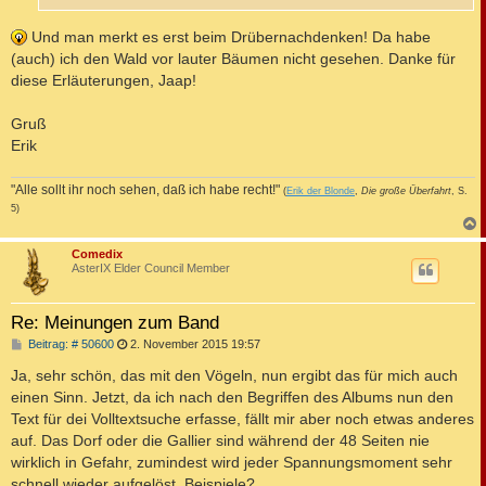
Und man merkt es erst beim Drübernachdenken! Da habe
(auch) ich den Wald vor lauter Bäumen nicht gesehen. Danke für
diese Erläuterungen, Jaap!
Gruß
Erik
"Alle sollt ihr noch sehen, daß ich habe recht!"
(
Erik der Blonde
,
Die große Überfahrt
, S.
5)
c
Comedix
AsterIX Elder Council Member
Re: Meinungen zum Band
B
Beitrag: # 50600
2. November 2015 19:57
e
i
Ja, sehr schön, das mit den Vögeln, nun ergibt das für mich auch
t
einen Sinn. Jetzt, da ich nach den Begriffen des Albums nun den
r
a
Text für dei Volltextsuche erfasse, fällt mir aber noch etwas anderes
g
auf. Das Dorf oder die Gallier sind während der 48 Seiten nie
wirklich in Gefahr, zumindest wird jeder Spannungsmoment sehr
schnell wieder aufgelöst. Beispiele?