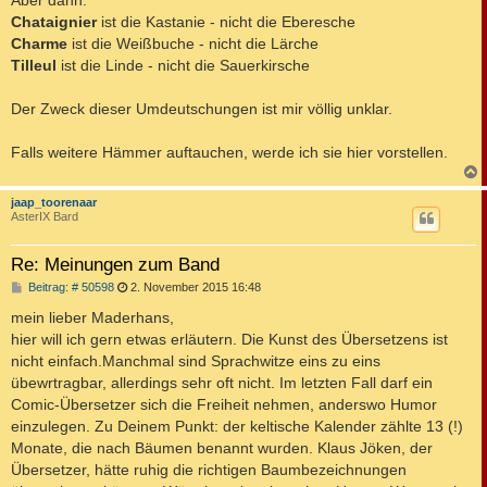
Chataignier
ist die Kastanie - nicht die Eberesche
Charme
ist die Weißbuche - nicht die Lärche
Tilleul
ist die Linde - nicht die Sauerkirsche
Der Zweck dieser Umdeutschungen ist mir völlig unklar.
Falls weitere Hämmer auftauchen, werde ich sie hier vorstellen.
c
jaap_toorenaar
AsterIX Bard
Re: Meinungen zum Band
B
Beitrag: # 50598
2. November 2015 16:48
e
i
mein lieber Maderhans,
t
hier will ich gern etwas erläutern. Die Kunst des Übersetzens ist
r
a
nicht einfach.Manchmal sind Sprachwitze eins zu eins
g
übewrtragbar, allerdings sehr oft nicht. Im letzten Fall darf ein
Comic-Übersetzer sich die Freiheit nehmen, anderswo Humor
einzulegen. Zu Deinem Punkt: der keltische Kalender zählte 13 (!)
Monate, die nach Bäumen benannt wurden. Klaus Jöken, der
Übersetzer, hätte ruhig die richtigen Baumbezeichnungen