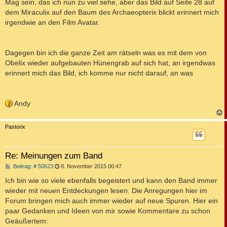
i
Mag sein, das ich nun zu viel sehe, aber das Bild auf Seite 28 auf
t
dem Miraculix auf den Baum des Archaeopterix blickt erinnert mich
r
a
irgendwie an den Film Avatar.
g
Dagegen bin ich die ganze Zeit am rätseln was es mit dem von
Obelix wieder aufgebauten Hünengrab auf sich hat, an irgendwas
erinnert mich das Bild, ich komme nur nicht darauf, an was
Andy
c
Pastorix
Re: Meinungen zum Band
B
Beitrag: # 50623
8. November 2015 00:47
e
i
Ich bin wie so viele ebenfalls begeistert und kann den Band immer
t
wieder mit neuen Entdeckungen lesen. Die Anregungen hier im
r
a
Forum bringen mich auch immer wieder auf neue Spuren. Hier ein
g
paar Gedanken und Ideen von mir sowie Kommentare zu schon
Geäußertem: