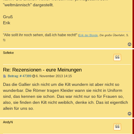
"weltmännisch" dargestellt.
Gruß
Erik
"Alle sollt ihr noch sehen, daß ich habe recht!"
(
Erik der Blonde
,
Die große Überfahrt
, S.
5)
c
Sofieke
Re: Rezensionen - eure Meinungen
B
Beitrag: # 47389
6. November 2013 14:15
e
i
Das die Gallier sich nicht um die Kilt wundern ist aber nicht so
t
wunderbar. Die Römer tragen Kleider wann sie nicht in Uniform
r
a
sind, das kennen sie schon. Das war nicht nur so für Frauen so,
g
also, sie finden den Kilt nicht weiblich, denke ich. Das ist eigentlich
allein für uns so.
c
AndyN