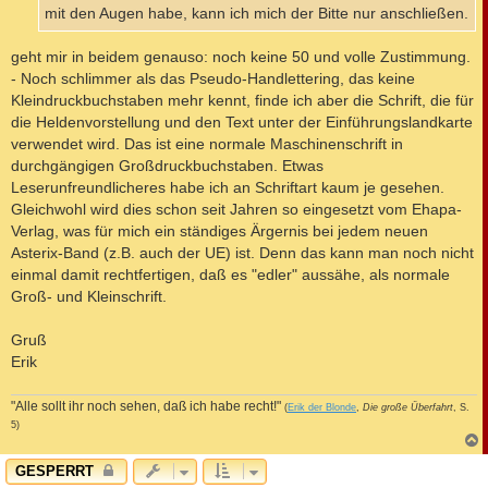
mit den Augen habe, kann ich mich der Bitte nur anschließen.
geht mir in beidem genauso: noch keine 50 und volle Zustimmung.
- Noch schlimmer als das Pseudo-Handlettering, das keine
Kleindruckbuchstaben mehr kennt, finde ich aber die Schrift, die für
die Heldenvorstellung und den Text unter der Einführungslandkarte
verwendet wird. Das ist eine normale Maschinenschrift in
durchgängigen Großdruckbuchstaben. Etwas
Leserunfreundlicheres habe ich an Schriftart kaum je gesehen.
Gleichwohl wird dies schon seit Jahren so eingesetzt vom Ehapa-
Verlag, was für mich ein ständiges Ärgernis bei jedem neuen
Asterix-Band (z.B. auch der UE) ist. Denn das kann man noch nicht
einmal damit rechtfertigen, daß es "edler" aussähe, als normale
Groß- und Kleinschrift.
Gruß
Erik
"Alle sollt ihr noch sehen, daß ich habe recht!"
(
Erik der Blonde
,
Die große Überfahrt
, S.
5)
c
GESPERRT