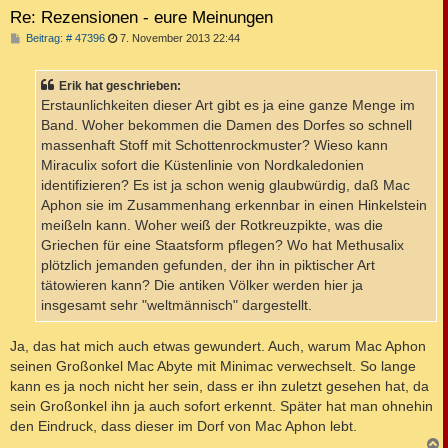
Re: Rezensionen - eure Meinungen
B
Beitrag: # 47396
7. November 2013 22:44
e
i
t
Erik hat geschrieben:
r
a
Erstaunlichkeiten dieser Art gibt es ja eine ganze Menge im
g
Band. Woher bekommen die Damen des Dorfes so schnell
massenhaft Stoff mit Schottenrockmuster? Wieso kann
Miraculix sofort die Küstenlinie von Nordkaledonien
identifizieren? Es ist ja schon wenig glaubwürdig, daß Mac
Aphon sie im Zusammenhang erkennbar in einen Hinkelstein
meißeln kann. Woher weiß der Rotkreuzpikte, was die
Griechen für eine Staatsform pflegen? Wo hat Methusalix
plötzlich jemanden gefunden, der ihn in piktischer Art
tätowieren kann? Die antiken Völker werden hier ja
insgesamt sehr "weltmännisch" dargestellt.
Ja, das hat mich auch etwas gewundert. Auch, warum Mac Aphon
seinen Großonkel Mac Abyte mit Minimac verwechselt. So lange
kann es ja noch nicht her sein, dass er ihn zuletzt gesehen hat, da
sein Großonkel ihn ja auch sofort erkennt. Später hat man ohnehin
den Eindruck, dass dieser im Dorf von Mac Aphon lebt.