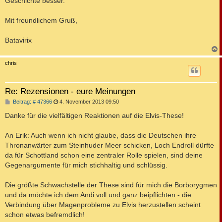
Geschichte besser."
Mit freundlichem Gruß,
Batavirix
c
chris
Re: Rezensionen - eure Meinungen
B
Beitrag: # 47366
4. November 2013 09:50
e
i
Danke für die vielfältigen Reaktionen auf die Elvis-These!
t
r
a
An Erik: Auch wenn ich nicht glaube, dass die Deutschen ihre
g
Thronanwärter zum Steinhuder Meer schicken, Loch Endroll dürfte
da für Schottland schon eine zentraler Rolle spielen, sind deine
Gegenargumente für mich stichhaltig und schlüssig.
Die größte Schwachstelle der These sind für mich die Borborygmen
und da möchte ich dem Andi voll und ganz beipflichten - die
Verbindung über Magenprobleme zu Elvis herzustellen scheint
schon etwas befremdlich!