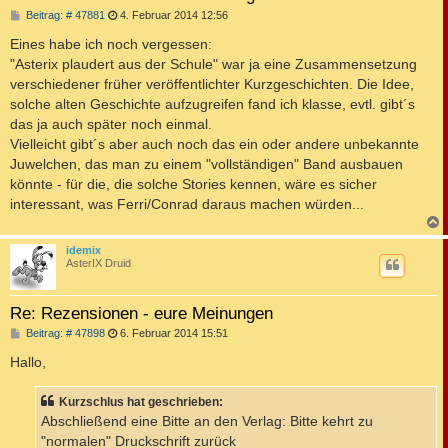
B
Beitrag: # 47881
4. Februar 2014 12:56
e
i
Eines habe ich noch vergessen:
t
"Asterix plaudert aus der Schule" war ja eine Zusammensetzung
r
a
verschiedener früher veröffentlichter Kurzgeschichten. Die Idee,
g
solche alten Geschichte aufzugreifen fand ich klasse, evtl. gibt´s
das ja auch später noch einmal.
Vielleicht gibt´s aber auch noch das ein oder andere unbekannte
Juwelchen, das man zu einem "vollständigen" Band ausbauen
könnte - für die, die solche Stories kennen, wäre es sicher
interessant, was Ferri/Conrad daraus machen würden...
c
idemix
AsterIX Druid
Re: Rezensionen - eure Meinungen
B
Beitrag: # 47898
6. Februar 2014 15:51
e
i
Hallo,
t
r
a
Kurzschlus hat geschrieben:
g
Abschließend eine Bitte an den Verlag: Bitte kehrt zu
"normalen" Druckschrift zurück