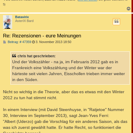
5)
c
Batavirix
AsterIX Bard
Re: Rezensionen - eure Meinungen
B
Beitrag: # 47359
3. November 2013 18:50
e
i
t
chris hat geschrieben:
r
a
Und der Volkszähler - na ja, im Februaris 2012 gab es in
g
Frankreich eine Volkszählung und der Winter war der
härteste seit vielen Jahren, Eisschollen trieben immer weiter
in den Süden.
Nicht so wichtig in die Theorie, aber das es etwas mit den Winter
2012 zu tun hat stimmt nicht.
In einem Interview (mit David Steenhuyse, in "Ratjetoe" Nummer
30, Interview im September 2013), sagt Jean-Yves Ferri:
"Albert (Uderzo) gab die Vorschlag für ein anderes Saison, als das
was ich zuerst gewählt hatte. Er hatte Recht, so funktioniert die