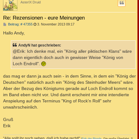
AsterIX Druid
Re: Rezensionen - eure Meinungen
B
Beitrag: # 47355
3. November 2013 09:17
e
i
Hallo Andy,
t
r
a
AndyN hat geschrieben:
g
@Erik: Ich denke mal, ein "König aller piktischen Klans" wäre
dann eigentlich doch auch in gewisser Weise "König von
Loch Endroll".
das mag er dann ja auch sein - in dem Sinne, in dem ein "König der
Deutschen" natürlich auch ein "König des Steinhuder Meers" wäre.
Aber der Bezug des Königtums gerade auf Loch Endroll kommt so
im Band eben nicht vor. Und damit erscheint mir eine intendierte
Anspielung auf den Terminus "King of Rock'n Roll" sehr
unwahrscheinlich.
Gruß
Erik
"Alle sollt ihr noch sehen, daß ich habe recht!"
(
Erik der Blonde
,
Die große Überfahrt
, S.