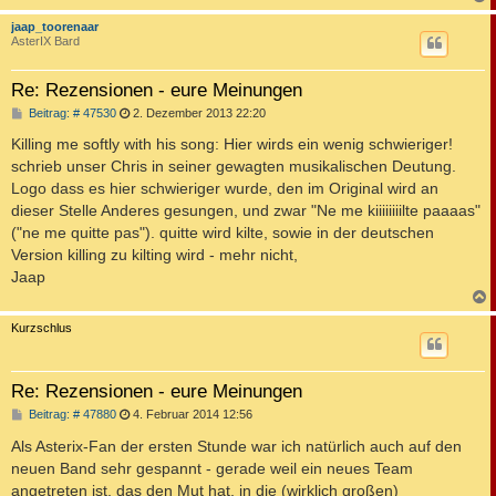
c
jaap_toorenaar
AsterIX Bard
Re: Rezensionen - eure Meinungen
B
Beitrag: # 47530
2. Dezember 2013 22:20
e
i
Killing me softly with his song: Hier wirds ein wenig schwieriger!
t
schrieb unser Chris in seiner gewagten musikalischen Deutung.
r
a
Logo dass es hier schwieriger wurde, den im Original wird an
g
dieser Stelle Anderes gesungen, und zwar "Ne me kiiiiiiiilte paaaas"
("ne me quitte pas"). quitte wird kilte, sowie in der deutschen
Version killing zu kilting wird - mehr nicht,
Jaap
c
Kurzschlus
Re: Rezensionen - eure Meinungen
B
Beitrag: # 47880
4. Februar 2014 12:56
e
i
Als Asterix-Fan der ersten Stunde war ich natürlich auch auf den
t
neuen Band sehr gespannt - gerade weil ein neues Team
r
a
angetreten ist, das den Mut hat, in die (wirklich großen)