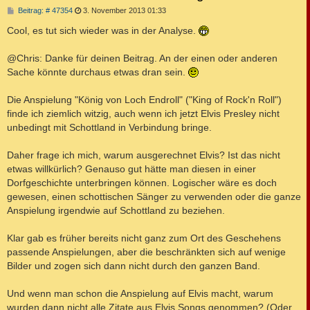
B
Beitrag: # 47354
3. November 2013 01:33
e
i
Cool, es tut sich wieder was in der Analyse.
t
r
a
@Chris: Danke für deinen Beitrag. An der einen oder anderen
g
Sache könnte durchaus etwas dran sein.
Die Anspielung "König von Loch Endroll" ("King of Rock'n Roll")
finde ich ziemlich witzig, auch wenn ich jetzt Elvis Presley nicht
unbedingt mit Schottland in Verbindung bringe.
Daher frage ich mich, warum ausgerechnet Elvis? Ist das nicht
etwas willkürlich? Genauso gut hätte man diesen in einer
Dorfgeschichte unterbringen können. Logischer wäre es doch
gewesen, einen schottischen Sänger zu verwenden oder die ganze
Anspielung irgendwie auf Schottland zu beziehen.
Klar gab es früher bereits nicht ganz zum Ort des Geschehens
passende Anspielungen, aber die beschränkten sich auf wenige
Bilder und zogen sich dann nicht durch den ganzen Band.
Und wenn man schon die Anspielung auf Elvis macht, warum
wurden dann nicht alle Zitate aus Elvis Songs genommen? (Oder