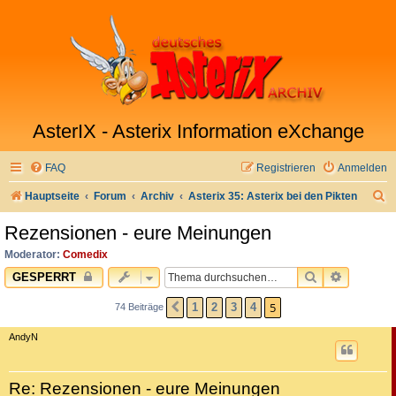
AsterIX - Asterix Information eXchange
FAQ
Registrieren
Anmelden
S
Hauptseite
Forum
Archiv
Asterix 35: Asterix bei den Pikten
u
Rezensionen - eure Meinungen
c
Moderator:
Comedix
h
SUCHE
ERWEITE
GESPERRT
e
5
1
2
3
4
74 Beiträge
VORHERIGE
AndyN
Re: Rezensionen - eure Meinungen