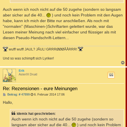
Auch wenn ich noch nicht auf die 50 zugehe (sondern so langsam
aber sicher auf die 40...
) und noch kein Problem mit den Augen
habe, kann ich mich der Bitte nur anschließen. Als noch mit
"normalen" (Maschinen-)Schriftarten gelettert wurde, war das
Lesen meiner Meinung nach viel einfacher und flüssiger als mit
diesen Pseudo-Handschrift-Lettern...
wuff! wuff! JAUL? JÅUL! GRRRØØØÅÅRRR!
Und so was schimpft sich Lyriker!
c
Erik
AsterIX Druid
Re: Rezensionen - eure Meinungen
B
Beitrag: # 47899
6. Februar 2014 17:06
e
i
Hallo,
t
r
a
idemix hat geschrieben:
g
Auch wenn ich noch nicht auf die 50 zugehe (sondern so
langsam aber sicher auf die 40...
) und noch kein Problem