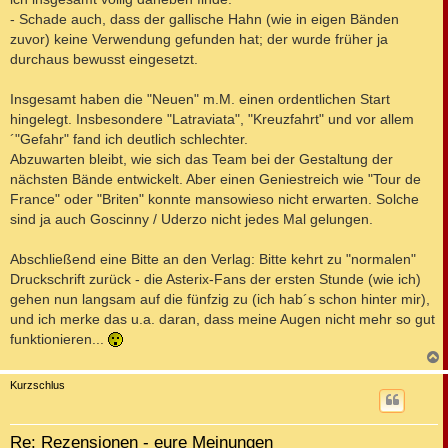
- Schade auch, dass der gallische Hahn (wie in eigen Bänden
zuvor) keine Verwendung gefunden hat; der wurde früher ja
durchaus bewusst eingesetzt.
Insgesamt haben die "Neuen" m.M. einen ordentlichen Start
hingelegt. Insbesondere "Latraviata", "Kreuzfahrt" und vor allem
´"Gefahr" fand ich deutlich schlechter.
Abzuwarten bleibt, wie sich das Team bei der Gestaltung der
nächsten Bände entwickelt. Aber einen Geniestreich wie "Tour de
France" oder "Briten" konnte mansowieso nicht erwarten. Solche
sind ja auch Goscinny / Uderzo nicht jedes Mal gelungen.
Abschließend eine Bitte an den Verlag: Bitte kehrt zu "normalen"
Druckschrift zurück - die Asterix-Fans der ersten Stunde (wie ich)
gehen nun langsam auf die fünfzig zu (ich hab´s schon hinter mir),
und ich merke das u.a. daran, dass meine Augen nicht mehr so gut
funktionieren...
c
Kurzschlus
Re: Rezensionen - eure Meinungen