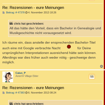
Re: Rezensionen - eure Meinungen
B
Beitrag: # 47378
4. November 2013 18:26
e
i
t
chris hat geschrieben:
r
a
All das hätte den Vorteil, dass ein Bachelor in Genealogie und
g
Musikgeschichte nicht vorausgesetzt wird.
Ich räume ein, dass anstelle der ensprechenden Bachelor-Titel
auch eine mit Google verbrachte Nacht
für Deine
ursprünglichen Interpretationen ausreichend hätte sein können.
Allerdings war dies früher auch weder nötig - geschweige denn
möglich.
c
Caius_P
AsterIX Village Elder
Re: Rezensionen - eure Meinungen
B
Beitrag: # 47383
6. November 2013 08:24
e
i
t
chris hat geschrieben:
r