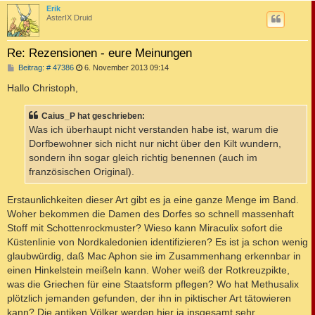
c
Erik
AsterIX Druid
Re: Rezensionen - eure Meinungen
B
Beitrag: # 47386
6. November 2013 09:14
e
i
Hallo Christoph,
t
r
a
Caius_P hat geschrieben:
g
Was ich überhaupt nicht verstanden habe ist, warum die
Dorfbewohner sich nicht nur nicht über den Kilt wundern,
sondern ihn sogar gleich richtig benennen (auch im
französischen Original).
Erstaunlichkeiten dieser Art gibt es ja eine ganze Menge im Band.
Woher bekommen die Damen des Dorfes so schnell massenhaft
Stoff mit Schottenrockmuster? Wieso kann Miraculix sofort die
Küstenlinie von Nordkaledonien identifizieren? Es ist ja schon wenig
glaubwürdig, daß Mac Aphon sie im Zusammenhang erkennbar in
einen Hinkelstein meißeln kann. Woher weiß der Rotkreuzpikte,
was die Griechen für eine Staatsform pflegen? Wo hat Methusalix
plötzlich jemanden gefunden, der ihn in piktischer Art tätowieren
kann? Die antiken Völker werden hier ja insgesamt sehr