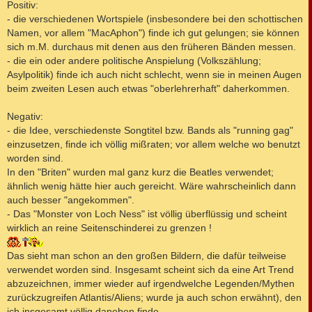
Positiv:
- die verschiedenen Wortspiele (insbesondere bei den schottischen
Namen, vor allem "MacAphon") finde ich gut gelungen; sie können
sich m.M. durchaus mit denen aus den früheren Bänden messen.
- die ein oder andere politische Anspielung (Volkszählung;
Asylpolitik) finde ich auch nicht schlecht, wenn sie in meinen Augen
beim zweiten Lesen auch etwas "oberlehrerhaft" daherkommen.
Negativ:
- die Idee, verschiedenste Songtitel bzw. Bands als "running gag"
einzusetzen, finde ich völlig mißraten; vor allem welche wo benutzt
worden sind.
In den "Briten" wurden mal ganz kurz die Beatles verwendet;
ähnlich wenig hätte hier auch gereicht. Wäre wahrscheinlich dann
auch besser "angekommen".
- Das "Monster von Loch Ness" ist völlig überflüssig und scheint
wirklich an reine Seitenschinderei zu grenzen !
Das sieht man schon an den großen Bildern, die dafür teilweise
verwendet worden sind. Insgesamt scheint sich da eine Art Trend
abzuzeichnen, immer wieder auf irgendwelche Legenden/Mythen
zurückzugreifen Atlantis/Aliens; wurde ja auch schon erwähnt), den
ich insgesamt völlig daneben finde.