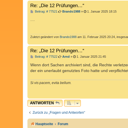
Re: „Die 12 Prüfungen…“
B
Beitrag: # 77521
Brando1988
»
1. Januar 2025 18:15
e
i
....
t
r
a
g
Zuletzt geändert von
Brando1988
am 11. Februar 2025 20:24, insgesa
Re: „Die 12 Prüfungen…“
B
Beitrag: # 77522
Arnd
»
1. Januar 2025 21:45
e
i
Wenn dort Sachen archiviert sind, die Rechte verletz
t
der ein unerlaubt genutztes Foto hatte und verpflicht
r
a
g
Si vis pacem, evita bellum.
ANTWORTEN
Zurück zu „Fragen und Antworten“
Hauptseite
Forum