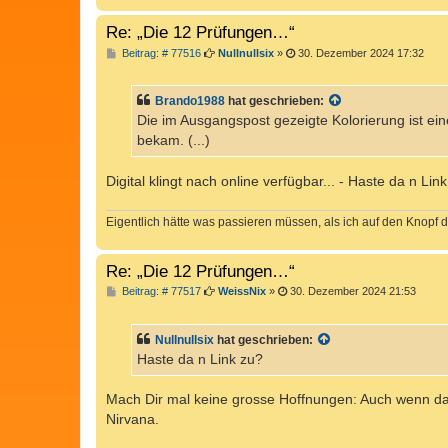
g
Re: „Die 12 Prüfungen…“
B
Beitrag: # 77516
Nullnullsix
»
30. Dezember 2024 17:32
e
i
t
Brando1988
hat geschrieben:
r
a
Die im Ausgangspost gezeigte Kolorierung ist ein
g
bekam. (...)
Digital klingt nach online verfügbar... - Haste da n Lin
Eigentlich hätte was passieren müssen, als ich auf den Knopf d
Re: „Die 12 Prüfungen…“
B
Beitrag: # 77517
WeissNix
»
30. Dezember 2024 21:53
e
i
t
Nullnullsix
hat geschrieben:
r
a
Haste da n Link zu?
g
Mach Dir mal keine grosse Hoffnungen: Auch wenn das N
Nirvana.