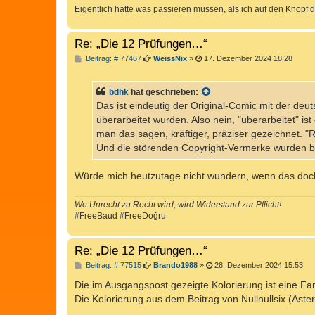
Eigentlich hätte was passieren müssen, als ich auf den Knopf d
Re: „Die 12 Prüfungen…“
B
Beitrag: # 77467
WeissNix
»
17. Dezember 2024 18:28
e
i
t
bdhk
hat geschrieben:
r
a
Das ist eindeutig der Original-Comic mit der deu
g
überarbeitet wurden. Also nein, "überarbeitet" ist 
man das sagen, kräftiger, präziser gezeichnet. "
Und die störenden Copyright-Vermerke wurden bei
Würde mich heutzutage nicht wundern, wenn das doch 
Wo Unrecht zu Recht wird, wird Widerstand zur Pflicht!
#FreeBaud #FreeDoğru
Re: „Die 12 Prüfungen…“
B
Beitrag: # 77515
Brando1988
»
28. Dezember 2024 15:53
e
i
Die im Ausgangspost gezeigte Kolorierung ist eine Fa
t
Die Kolorierung aus dem Beitrag von Nullnullsix (Asteri
r
a