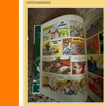
g
DATEIANHÄNGE