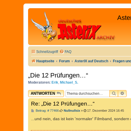
Aste
Schnellzugriff
FAQ
Hauptseite
Forum
AsterIX auf Deutsch
Fragen un
„Die 12 Prüfungen…“
Moderatoren:
Erik
,
Michael_S.
SUCHE
ER
ANTWORTEN
Re: „Die 12 Prüfungen…“
B
Beitrag: # 77466
Nullnullsix
»
17. Dezember 2024 16:45
e
i
...und nein, das ist kein 'normaler' Filmband, sondern
t
r
a