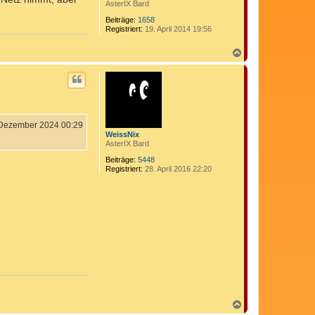
AsterIX Bard
Beiträge:
1658
Registriert:
19. April 2014 19:56
N
a
c
h
o
b
e
n
 Dezember 2024 00:29
WeissNix
AsterIX Bard
Beiträge:
5448
Registriert:
28. April 2016 22:20
N
a