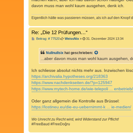
g
davon muss man wohl kaum ausgehen, denk ich.
Eigentlich hätte was passieren müssen, als ich auf den Knopf d
Re: „Die 12 Prüfungen…“
B
Beitrag: # 77520
WeissNix
»
31. Dezember 2024 13:34
e
i
t
Nullnullsix
hat geschrieben:
r
a
...aber davon muss man wohl kaum ausgehen, de
g
Ich schliesse absolut nichts mehr aus. Inzwischen lösc
https://archivalia.hypotheses.org/218363
https://www.nachdenkseiten.de/?p=125947
https://www.mytech-home.de/wie-telepoli ... enbetrieb/
Oder ganz allgemein die Kontrolle aus Brüssel:
https://lostineu.eu/die-eu-uebernimmt-k ... ie-medien/
Wo Unrecht zu Recht wird, wird Widerstand zur Pflicht!
#FreeBaud #FreeDoğru