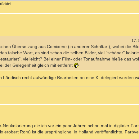
rückte!
17.
tschen Übersetzung aus Comixene (in anderer Schriftart), wobei die Bild
das falsche Wort, es sind schon die selben Bilder, viel "schöner" kolorier
Restauriert", vielleicht? Bei einer Film- oder Tonaufnahme hieße das wo
 der Gelegenheit gleich mit entfernt
händisch recht aufwändige Bearbeiten an eine KI delegiert worden w
n-Neukolorierung die ich vor ein paar Jahren schon mal in digitaler F
x erobert Rom) ist die ursprüngliche, in Holland veröffentlichte, Farbve