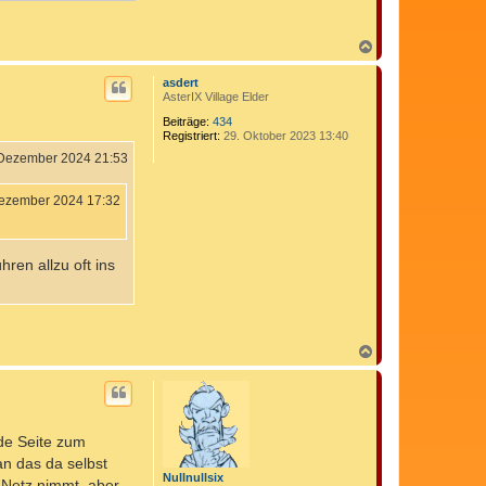
N
a
c
asdert
h
AsterIX Village Elder
o
b
Beiträge:
434
Registriert:
29. Oktober 2023 13:40
e
n
 Dezember 2024 21:53
ezember 2024 17:32
ren allzu oft ins
N
a
c
h
o
b
de Seite zum
e
n
an das da selbst
Nullnullsix
 Netz nimmt, aber