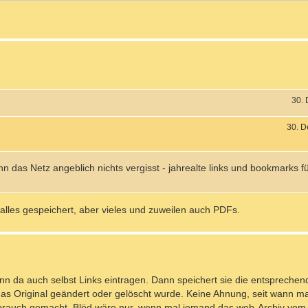
30.
30. D
das Netz angeblich nichts vergisst - jahrealte links und bookmarks füh
t alles gespeichert, aber vieles und zuweilen auch PDFs.
n da auch selbst Links eintragen. Dann speichert sie die entsprechen
 das Original geändert oder gelöscht wurde. Keine Ahnung, seit wann m
brauch gemacht. Blöd wäre nur, wenn mal jemand das web-Archiv vom