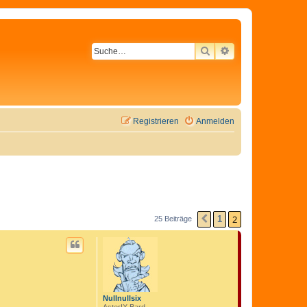
SUCHE
ERWEITERTE SU
Registrieren
Anmelden
2
1
25 Beiträge
VORHERIGE
Nullnullsix