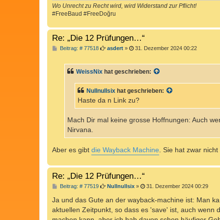
Wo Unrecht zu Recht wird, wird Widerstand zur Pflicht!
#FreeBaud #FreeDoğru
Re: „Die 12 Prüfungen…“
B
Beitrag: # 77518
asdert
»
31. Dezember 2024 00:22
e
i
t
WeissNix
hat geschrieben:
r
a
g
Nullnullsix
hat geschrieben:
Haste da n Link zu?
Mach Dir mal keine grosse Hoffnungen: Auch wenn 
Nirvana.
Aber es gibt
die Wayback Machine
. Sie hat zwar nich
Re: „Die 12 Prüfungen…“
B
Beitrag: # 77519
Nullnullsix
»
31. Dezember 2024 00:29
e
i
Ja und das Gute an der wayback-machine ist: Man kan
t
aktuellen Zeitpunkt, so dass es 'save' ist, auch wenn
r
a
machen kann, aber ich hab davon schon häufiger Ge