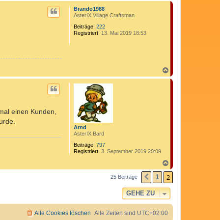
c
Brando1988
h
AsterIX Village Craftsman
o
b
Beiträge:
222
Registriert:
13. Mai 2019 18:53
e
n
N
a
c
h
o
b
 mal einen Kunden,
e
n
urde.
Arnd
AsterIX Bard
Beiträge:
797
Registriert:
3. September 2019 20:09
N
a
2
c
1
25 Beiträge
VORHERIGE
h
o
GEHE ZU
b
e
n
Alle Cookies löschen
Alle Zeiten sind
UTC+02:00