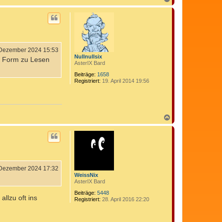
a
c
h
o
b
e
n
 Dezember 2024 15:53
Nullnullsix
er Form zu Lesen
AsterIX Bard
Beiträge:
1658
Registriert:
19. April 2014 19:56
N
a
c
h
o
b
e
n
 Dezember 2024 17:32
WeissNix
AsterIX Bard
Beiträge:
5448
llzu oft ins
Registriert:
28. April 2016 22:20