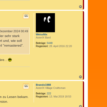
N
a
c
h
o
b
e
n
 Dezember 2024 00:49
WeissNix
er sehr stark
AsterIX Bard
t und, wie soll
Beiträge:
5448
hl "remastered".
Registriert:
28. April 2016 22:20
äre...
N
a
c
Brando1988
h
AsterIX Village Craftsman
o
b
Beiträge:
222
orm zu Lesen bekam.
Registriert:
13. Mai 2019 18:53
e
n
rsion.
N