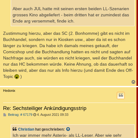
Aber auch JUL hatte mit seinen ersten beiden LL-Szenarien
grosses Kino abgeliefert - beim dritten hat er zumindest das
Ende arg versemmelt, finde ich.
Zustimmung hierzu, aber das SC (2. Bonhomme) gibt es nicht im
Buchhandel, sondern nur in Kiosken usw., aber da ist es schon
länger zu kriegen. Da habe ich damals meines gekauft, der
Comicshop und die Buchhandlung hatten es nicht und sagten auf
Nachfrage auch, sie würden es nicht kriegen, weil der Buchhandel
nur das HC bekommen würde. Keine Ahnung, ob das dauerhaft so
bleiben wird, aber das nur als Info hierzu (und damit Ende des Off-
Topic
)
c
Hedonix
Re: Sechsteiliger Ankündigungsstrip
B
Beitrag: # 67179
4. August 2021 09:33
e
i
t
Christian
hat geschrieben:
r
a
Ich war immer mehr Asterix- als LL-Leser. Aber wie sehr