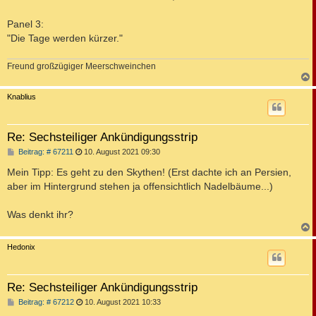
Panel 3:
"Die Tage werden kürzer."
Freund großzügiger Meerschweinchen
c
Knablius
Re: Sechsteiliger Ankündigungsstrip
B
Beitrag: # 67211
10. August 2021 09:30
e
i
Mein Tipp: Es geht zu den Skythen! (Erst dachte ich an Persien,
t
aber im Hintergrund stehen ja offensichtlich Nadelbäume...)
r
a
g
Was denkt ihr?
c
Hedonix
Re: Sechsteiliger Ankündigungsstrip
B
Beitrag: # 67212
10. August 2021 10:33
e