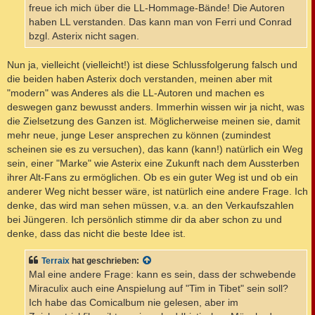
g
freue ich mich über die LL-Hommage-Bände! Die Autoren
haben LL verstanden. Das kann man von Ferri und Conrad
bzgl. Asterix nicht sagen.
Nun ja, vielleicht (vielleicht!) ist diese Schlussfolgerung falsch und
die beiden haben Asterix doch verstanden, meinen aber mit
"modern" was Anderes als die LL-Autoren und machen es
deswegen ganz bewusst anders. Immerhin wissen wir ja nicht, was
die Zielsetzung des Ganzen ist. Möglicherweise meinen sie, damit
mehr neue, junge Leser ansprechen zu können (zumindest
scheinen sie es zu versuchen), das kann (kann!) natürlich ein Weg
sein, einer "Marke" wie Asterix eine Zukunft nach dem Aussterben
ihrer Alt-Fans zu ermöglichen. Ob es ein guter Weg ist und ob ein
anderer Weg nicht besser wäre, ist natürlich eine andere Frage. Ich
denke, das wird man sehen müssen, v.a. an den Verkaufszahlen
bei Jüngeren. Ich persönlich stimme dir da aber schon zu und
denke, dass das nicht die beste Idee ist.
Terraix
hat geschrieben:
Mal eine andere Frage: kann es sein, dass der schwebende
Miraculix auch eine Anspielung auf "Tim in Tibet" sein soll?
Ich habe das Comicalbum nie gelesen, aber im