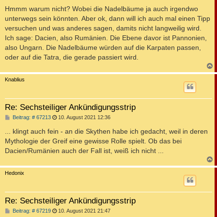
Hmmm warum nicht? Wobei die Nadelbäume ja auch irgendwo
unterwegs sein könnten. Aber ok, dann will ich auch mal einen Tipp
versuchen und was anderes sagen, damits nicht langweilig wird.
Ich sage: Dacien, also Rumänien. Die Ebene davor ist Pannonien,
also Ungarn. Die Nadelbäume würden auf die Karpaten passen,
oder auf die Tatra, die gerade passiert wird.
c
Knablius
Re: Sechsteiliger Ankündigungsstrip
B
Beitrag: # 67213
10. August 2021 12:36
e
i
... klingt auch fein - an die Skythen habe ich gedacht, weil in deren
t
Mythologie der Greif eine gewisse Rolle spielt. Ob das bei
r
a
Dacien/Rumänien auch der Fall ist, weiß ich nicht ...
g
c
Hedonix
Re: Sechsteiliger Ankündigungsstrip
B
Beitrag: # 67219
10. August 2021 21:47
e