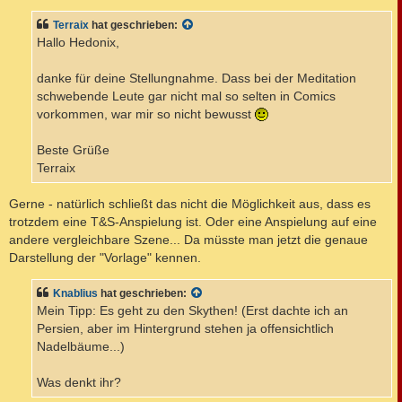
i
t
Terraix
hat geschrieben:
r
a
Hallo Hedonix,
g
danke für deine Stellungnahme. Dass bei der Meditation
schwebende Leute gar nicht mal so selten in Comics
vorkommen, war mir so nicht bewusst
Beste Grüße
Terraix
Gerne - natürlich schließt das nicht die Möglichkeit aus, dass es
trotzdem eine T&S-Anspielung ist. Oder eine Anspielung auf eine
andere vergleichbare Szene... Da müsste man jetzt die genaue
Darstellung der "Vorlage" kennen.
Knablius
hat geschrieben:
Mein Tipp: Es geht zu den Skythen! (Erst dachte ich an
Persien, aber im Hintergrund stehen ja offensichtlich
Nadelbäume...)
Was denkt ihr?