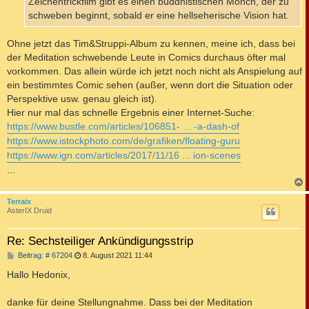
Zeichentrickfilm gibt es einen buddhistischen Mönch, der zu
schweben beginnt, sobald er eine hellseherische Vision hat.
Ohne jetzt das Tim&Struppi-Album zu kennen, meine ich, dass bei
der Meditation schwebende Leute in Comics durchaus öfter mal
vorkommen. Das allein würde ich jetzt noch nicht als Anspielung auf
ein bestimmtes Comic sehen (außer, wenn dort die Situation oder
Perspektive usw. genau gleich ist).
Hier nur mal das schnelle Ergebnis einer Internet-Suche:
https://www.bustle.com/articles/106851- ... -a-dash-of
https://www.istockphoto.com/de/grafiken/floating-guru
https://www.ign.com/articles/2017/11/16 ... ion-scenes
...
c
Terraix
AsterIX Druid
Re: Sechsteiliger Ankündigungsstrip
B
Beitrag: # 67204
8. August 2021 11:44
e
i
Hallo Hedonix,
t
r
a
danke für deine Stellungnahme. Dass bei der Meditation
g