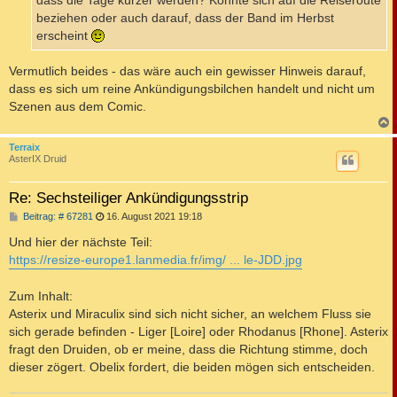
dass die Tage kürzer werden? Könnte sich auf die Reiseroute
beziehen oder auch darauf, dass der Band im Herbst
erscheint
Vermutlich beides - das wäre auch ein gewisser Hinweis darauf,
dass es sich um reine Ankündigungsbilchen handelt und nicht um
Szenen aus dem Comic.
c
Terraix
AsterIX Druid
Re: Sechsteiliger Ankündigungsstrip
B
Beitrag: # 67281
16. August 2021 19:18
e
i
Und hier der nächste Teil:
t
https://resize-europe1.lanmedia.fr/img/ ... le-JDD.jpg
r
a
g
Zum Inhalt:
Asterix und Miraculix sind sich nicht sicher, an welchem Fluss sie
sich gerade befinden - Liger [Loire] oder Rhodanus [Rhone]. Asterix
fragt den Druiden, ob er meine, dass die Richtung stimme, doch
dieser zögert. Obelix fordert, die beiden mögen sich entscheiden.