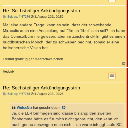
Re: Sechsteiliger Ankündigungsstrip
B
Beitrag: # 67176
3. August 2021 20:52
e
i
Mal eine andere Frage: kann es sein, dass der schwebende
t
Miraculix auch eine Anspielung auf "Tim in Tibet" sein soll? Ich habe
r
a
das Comicalbum nie gelesen, aber im Zeichentrickfilm gibt es einen
g
buddhistischen Mönch, der zu schweben beginnt, sobald er eine
hellseherische Vision hat.
Freund großzügiger Meerschweinchen
c
Hedonix
Re: Sechsteiliger Ankündigungsstrip
B
Beitrag: # 67178
4. August 2021 09:23
e
i
t
WeissNix
hat geschrieben:
r
a
Ja, die LL-Hommagen sind klasse bislang; den zweiten
g
Bonhomme hätte es für mich nicht gebraucht, den kenn ich
auch genau deswegen noch nicht - da warte ich ggf. aufs SC.