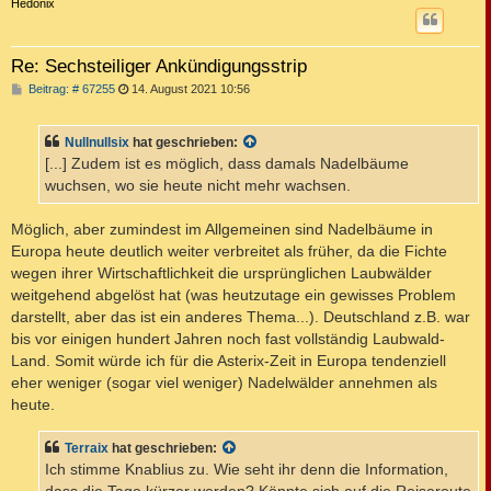
c
Hedonix
Re: Sechsteiliger Ankündigungsstrip
B
Beitrag: # 67255
14. August 2021 10:56
e
i
t
Nullnullsix
hat geschrieben:
r
a
[...] Zudem ist es möglich, dass damals Nadelbäume
g
wuchsen, wo sie heute nicht mehr wachsen.
Möglich, aber zumindest im Allgemeinen sind Nadelbäume in
Europa heute deutlich weiter verbreitet als früher, da die Fichte
wegen ihrer Wirtschaftlichkeit die ursprünglichen Laubwälder
weitgehend abgelöst hat (was heutzutage ein gewisses Problem
darstellt, aber das ist ein anderes Thema...). Deutschland z.B. war
bis vor einigen hundert Jahren noch fast vollständig Laubwald-
Land. Somit würde ich für die Asterix-Zeit in Europa tendenziell
eher weniger (sogar viel weniger) Nadelwälder annehmen als
heute.
Terraix
hat geschrieben:
Ich stimme Knablius zu. Wie seht ihr denn die Information,