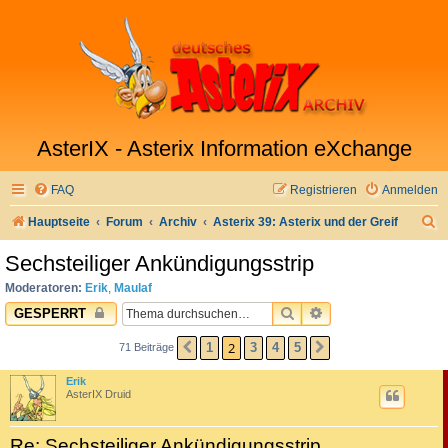
AsterIX - Asterix Information eXchange
FAQ
Registrieren
Anmelden
S
Hauptseite
Forum
Archiv
Asterix 39: Asterix und der Greif
u
Sechsteiliger Ankündigungsstrip
c
Moderatoren:
Erik
,
Maulaf
h
SUCHE
ERWEITERTE SUC
GESPERRT
e
2
1
3
4
5
71 Beiträge
VORHERIGE
NÄCHSTE
Erik
AsterIX Druid
Re: Sechsteiliger Ankündigungsstrip