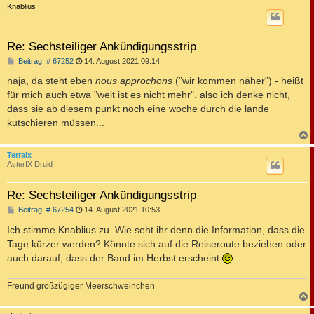
c
Knablius
Re: Sechsteiliger Ankündigungsstrip
B
Beitrag: # 67252
14. August 2021 09:14
e
i
naja, da steht eben
nous approchons
("wir kommen näher") - heißt
t
für mich auch etwa "weit ist es nicht mehr". also ich denke nicht,
r
a
dass sie ab diesem punkt noch eine woche durch die lande
g
kutschieren müssen...
c
Terraix
AsterIX Druid
Re: Sechsteiliger Ankündigungsstrip
B
Beitrag: # 67254
14. August 2021 10:53
e
i
Ich stimme Knablius zu. Wie seht ihr denn die Information, dass die
t
Tage kürzer werden? Könnte sich auf die Reiseroute beziehen oder
r
a
auch darauf, dass der Band im Herbst erscheint
g
Freund großzügiger Meerschweinchen