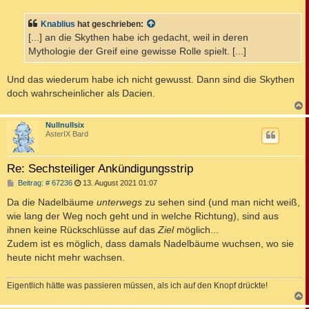
i
t
Knablius
hat geschrieben:
r
a
[...] an die Skythen habe ich gedacht, weil in deren
g
Mythologie der Greif eine gewisse Rolle spielt. [...]
Und das wiederum habe ich nicht gewusst. Dann sind die Skythen
doch wahrscheinlicher als Dacien.
c
Nullnullsix
AsterIX Bard
Re: Sechsteiliger Ankündigungsstrip
B
Beitrag: # 67236
13. August 2021 01:07
e
i
Da die Nadelbäume
unterwegs
zu sehen sind (und man nicht weiß,
t
wie lang der Weg noch geht und in welche Richtung), sind aus
r
a
ihnen keine Rückschlüsse auf das
Ziel
möglich...
g
Zudem ist es möglich, dass damals Nadelbäume wuchsen, wo sie
heute nicht mehr wachsen.
Eigentlich hätte was passieren müssen, als ich auf den Knopf drückte!