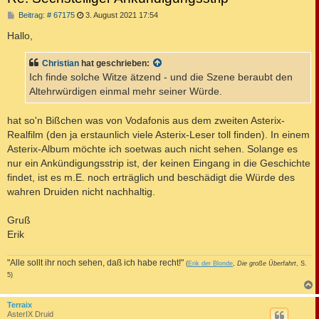
B
Beitrag: # 67175
3. August 2021 17:54
e
i
Hallo,
t
r
a
Christian
hat geschrieben:
g
Ich finde solche Witze ätzend - und die Szene beraubt den
Altehrwürdigen einmal mehr seiner Würde.
hat so'n Bißchen was von Vodafonis aus dem zweiten Asterix-
Realfilm (den ja erstaunlich viele Asterix-Leser toll finden). In einem
Asterix-Album möchte ich soetwas auch nicht sehen. Solange es
nur ein Ankündigungsstrip ist, der keinen Eingang in die Geschichte
findet, ist es m.E. noch erträglich und beschädigt die Würde des
wahren Druiden nicht nachhaltig.
Gruß
Erik
"Alle sollt ihr noch sehen, daß ich habe recht!"
(
Erik der Blonde
,
Die große Überfahrt
, S.
5)
c
Terraix
AsterIX Druid