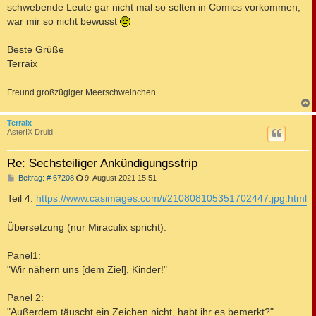
schwebende Leute gar nicht mal so selten in Comics vorkommen,
war mir so nicht bewusst
Beste Grüße
Terraix
Freund großzügiger Meerschweinchen
c
Terraix
AsterIX Druid
Re: Sechsteiliger Ankündigungsstrip
B
Beitrag: # 67208
9. August 2021 15:51
e
i
Teil 4:
https://www.casimages.com/i/210808105351702447.jpg.html
t
r
a
Übersetzung (nur Miraculix spricht):
g
Panel1:
"Wir nähern uns [dem Ziel], Kinder!"
Panel 2:
"Außerdem täuscht ein Zeichen nicht, habt ihr es bemerkt?"