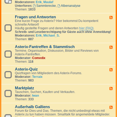
Moderatoren:
Erik
,
Maulaf
d
Unterforen:
Sammlerecke
,
Albenanalyse
-
Themen:
1833
A
s
Fragen und Antworten
t
F
e
Eine kurze Frage zu Asterix? Hier bekommst Du kompetent
e
r
schnelle Antwort!
e
i
Häufig gestellte Fragen und deren Antworten
hier (FAQ)
.
d
x
Schreib- und Leseberechtigung für Gäste auch ohne Anmeldung!
-
g
Moderatoren:
Erik
,
Michael_S.
F
e
Themen:
887
r
p
a
l
Asterix-Fantreffen & Stammtisch
g
F
a
e
Termine, Organisation, Diskussion, Bilder und Reviews von
e
u
n
Asterix-Fantreffen.
e
d
u
Moderator:
Comedix
d
e
n
Themen:
118
-
r
d
A
A
Asterix-Quiz
s
F
n
t
Quizfragen von Mitgliedern des Asterix-Forums.
e
t
e
Moderator:
Terraix
e
w
r
Themen:
983
d
o
i
-
r
x
Marktplatz
A
F
t
-
s
Tauschen, Suchen, Kaufen und Verkaufen.
e
e
F
t
Moderator:
Iwan
e
n
a
e
Themen:
333
d
n
r
-
t
i
Außerhalb Galliens
M
F
r
x
a
Forum für Dies und Das. Themen, die nicht unbedingt etwas mit
e
e
-
r
Asterix zu tun haben müssen. Smalltalk für angemeldete Mitglieder.
e
f