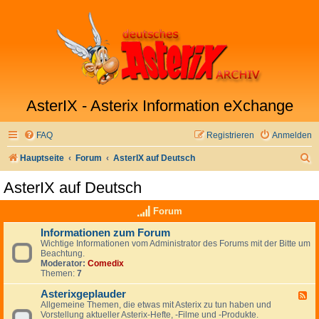
AsterIX - Asterix Information eXchange
FAQ
Registrieren
Anmelden
S
Hauptseite
Forum
AsterIX auf Deutsch
u
AsterIX auf Deutsch
c
Forum
h
e
Informationen zum Forum
Wichtige Informationen vom Administrator des Forums mit der Bitte um
Beachtung.
Moderator:
Comedix
Themen:
7
Asterixgeplauder
F
Allgemeine Themen, die etwas mit Asterix zu tun haben und
e
Vorstellung aktueller Asterix-Hefte, -Filme und -Produkte.
e